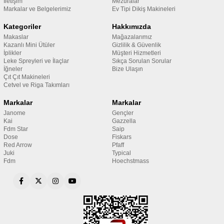
İletişim
Mezuralar
Markalar ve Belgelerimiz
Ev Tipi Dikiş Makineleri
Kategoriler
Hakkımızda
Makaslar
Mağazalarımız
Kazanlı Mini Ütüler
Gizlilik & Güvenlik
İplikler
Müşteri Hizmetleri
Leke Spreyleri ve İlaçlar
Sıkça Sorulan Sorular
İğneler
Bize Ulaşın
Çıt Çıt Makineleri
Cetvel ve Riga Takımları
Markalar
Markalar
Janome
Gençler
Kai
Gazzella
Fdm Star
Saip
Dose
Fiskars
Red Arrow
Pfaff
Juki
Typical
Fdm
Hoechstmass