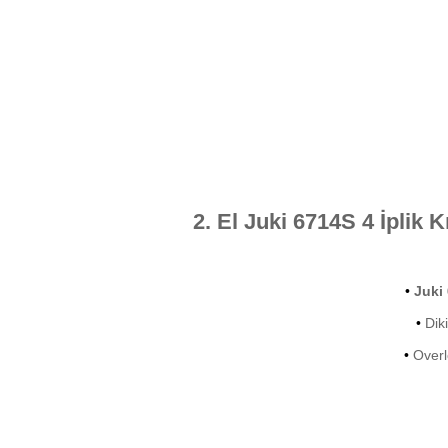
2. El Juki 6714S 4 İplik 
•
Juki
•
Diki
•
Overl