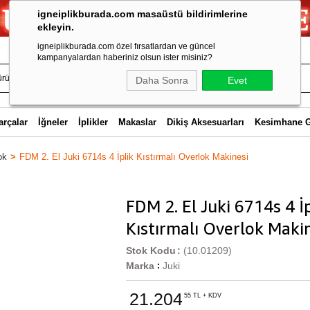
igneiplikburada.com masaüstü bildirimlerine
ekleyin.
igneiplikburada.com özel fırsatlardan ve güncel
kampanyalardan haberiniz olsun ister misiniz?
Daha Sonra
Evet
arçalar
İğneler
İplikler
Makaslar
Dikiş Aksesuarları
Kesimhane 
ok
FDM 2. El Juki 6714s 4 İplik Kıstırmalı Overlok Makinesi
FDM 2. El Juki 6714s 4 İ
Kıstırmalı Overlok Maki
Stok Kodu
(10.01209)
Marka
Juki
:
21.204
55 TL + KDV