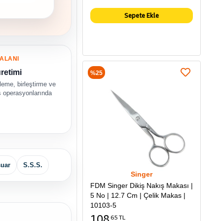
Sepete Ekle
ALANI
retimi
%25
eme, birleştirme ve
ş operasyonlarında
uar
S.S.S.
Singer
FDM Singer Dikiş Nakış Makası |
5 No | 12.7 Cm | Çelik Makas |
10103-5
108
65 TL