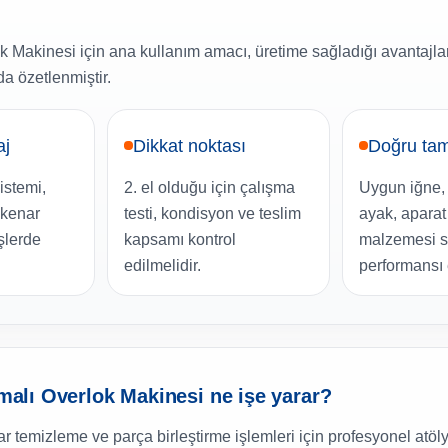
ok Makinesi için ana kullanım amacı, üretime sağladığı avantajlar
a özetlenmiştir.
aj
Dikkat noktası
Doğru tam
sistemi,
2. el olduğu için çalışma
Uygun iğne, i
 kenar
testi, kondisyon ve teslim
ayak, aparat
işlerde
kapsamı kontrol
malzemesi s
edilmelidir.
performansı e
rmalı Overlok Makinesi ne işe yarar?
nar temizleme ve parça birleştirme işlemleri için profesyonel atöl