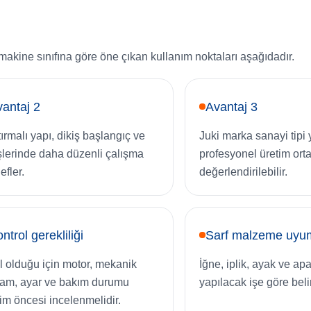
makine sınıfına göre öne çıkan kullanım noktaları aşağıdadır.
antaj 2
Avantaj 3
tırmalı yapı, dikiş başlangıç ve
Juki marka sanayi tipi 
işlerinde daha düzenli çalışma
profesyonel üretim ort
efler.
değerlendirilebilir.
ntrol gerekliliği
Sarf malzeme uyu
el olduğu için motor, mekanik
İğne, iplik, ayak ve ap
am, ayar ve bakım durumu
yapılacak işe göre beli
lim öncesi incelenmelidir.