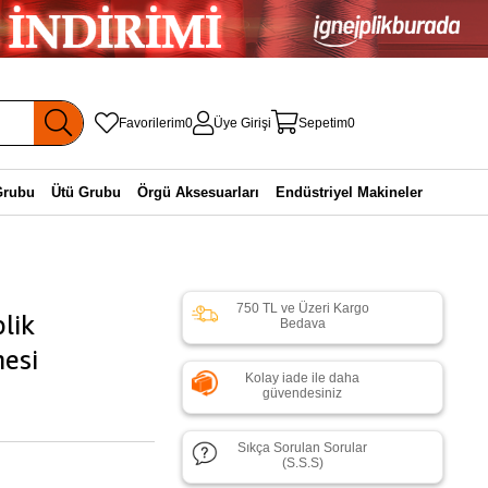
Favorilerim
0
Üye Girişi
Sepetim
0
Grubu
Ütü Grubu
Örgü Aksesuarları
Endüstriyel Makineler
750 TL ve Üzeri Kargo
plik
Bedava
nesi
Kolay iade ile daha
güvendesiniz
Sıkça Sorulan Sorular
(S.S.S)