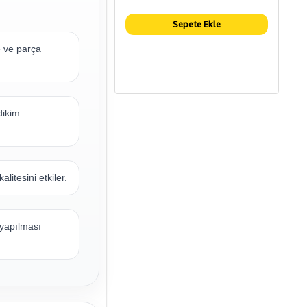
Sepete Ekle
me ve parça
dikim
litesini etkiler.
 yapılması