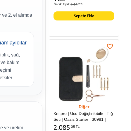
144
Önceki Fiyat:
86 TL
 ve 2. el alımda
Sepete Ekle
amlayıcılar
plik, yağ,
 ve bakım
eçimi
tkiler.
Diğer
Knitpro | Ucu Değiştirilebilir | Tığ
Seti | Oasis Starter | 30981 |
2.085
05 TL
ye ve üretim