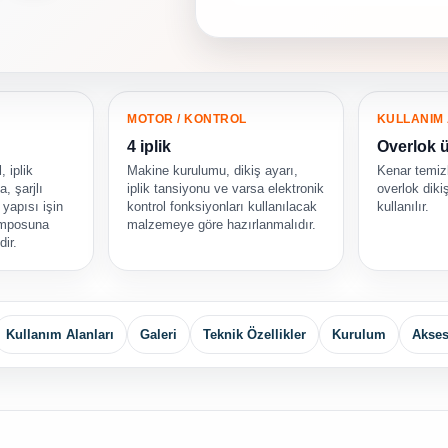
MOTOR / KONTROL
KULLANIM 
4 iplik
Overlok ü
, iplik
Makine kurulumu, dikiş ayarı,
Kenar temizl
, şarjlı
iplik tansiyonu ve varsa elektronik
overlok diki
yapısı işin
kontrol fonksiyonları kullanılacak
kullanılır.
temposuna
malzemeye göre hazırlanmalıdır.
dir.
Kullanım Alanları
Galeri
Teknik Özellikler
Kurulum
Akses