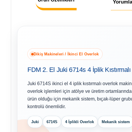
Yorumla
Dikiş Makineleri / İkinci El Overlok
FDM 2. El Juki 6714s 4 İplik Kıstırmal
Juki 6714S ikinci el 4 iplik kıstırmalı overlok makin
overlok işlemleri için atölye ve üretim ortamlarında d
ürün olduğu için mekanik sistem, bıçak-lüper gru
kontrolü önemlidir.
Juki
6714S
4 İplikli Overlok
Mekanik sistem