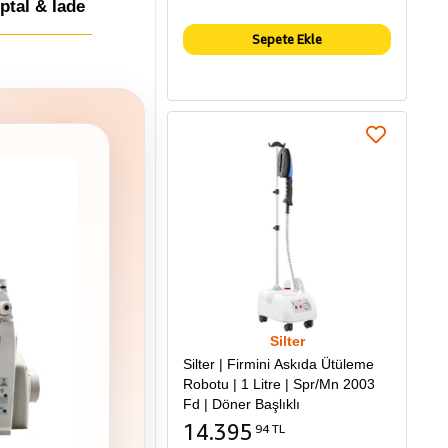
İptal & İade
Sepete Ekle
Silter
Silter | Firmini Askıda Ütüleme
Robotu | 1 Litre | Spr/Mn 2003
Fd | Döner Başlıklı
14.395
94 TL