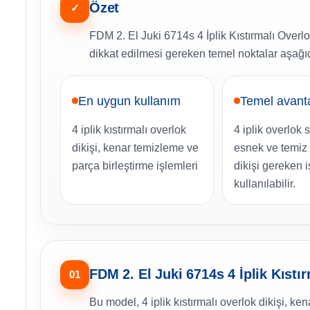
Özet
✓
FDM 2. El Juki 6714s 4 İplik Kıstırmalı Overl
dikkat edilmesi gereken temel noktalar aşağıd
En uygun kullanım
Temel avant
4 iplik kıstırmalı overlok
4 iplik overlok 
dikişi, kenar temizleme ve
esnek ve temiz
parça birleştirme işlemleri
dikişi gereken 
kullanılabilir.
FDM 2. El Juki 6714s 4 İplik Kıstı
01
Bu model, 4 iplik kıstırmalı overlok dikişi, ke