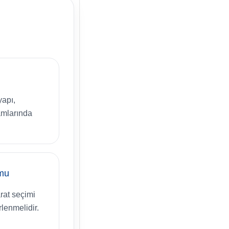
yapı,
amlarında
mu
arat seçimi
rlenmelidir.