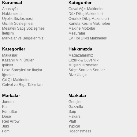
Kurumsal
Kategoriler
Anasayfa
Çuval Ağzı Makineler
Hakkımızda
Düz Dikiş Makineleri
Üyelik Sözleşmesi
Overlok Dikiş Makineleri
Gizlilik Sözleşmesi
Kartela Kesim Makineleri
Mesafeli Satış Sözleşmesi
Makine Motorları
İletişim
Mezuralar
Markalar ve Belgelerimiz
Ev Tipi Dikiş Makineleri
Kategoriler
Hakkımızda
Makaslar
Mağazalarımız
Kazanlı Mini Ütüler
Gizlilik & Güvenlik
İplikler
Müşteri Hizmetleri
Leke Spreyleri ve İlaçlar
Sıkça Sorulan Sorular
İğneler
Bize Ulaşın
Çıt Çıt Makineleri
Cetvel ve Riga Takımları
Markalar
Markalar
Janome
Gençler
Kai
Gazzella
Fdm Star
Saip
Dose
Fiskars
Red Arrow
Pfaff
Juki
Typical
Fdm
Hoechstmass