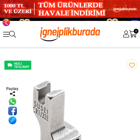
0
HIZLI
TESLİMAT
Paylaş