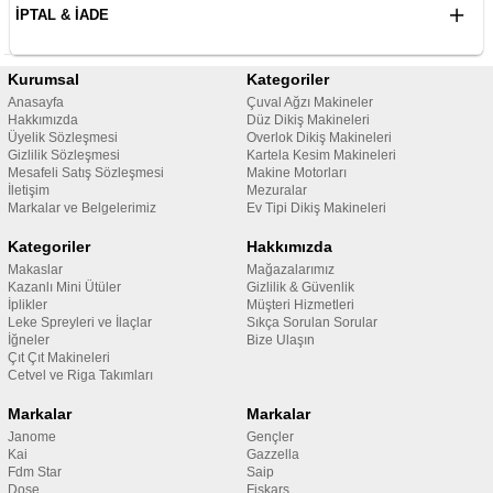
İPTAL & İADE
Kurumsal
Kategoriler
Anasayfa
Çuval Ağzı Makineler
Hakkımızda
Düz Dikiş Makineleri
Üyelik Sözleşmesi
Overlok Dikiş Makineleri
Gizlilik Sözleşmesi
Kartela Kesim Makineleri
Mesafeli Satış Sözleşmesi
Makine Motorları
İletişim
Mezuralar
Markalar ve Belgelerimiz
Ev Tipi Dikiş Makineleri
Kategoriler
Hakkımızda
Makaslar
Mağazalarımız
Kazanlı Mini Ütüler
Gizlilik & Güvenlik
İplikler
Müşteri Hizmetleri
Leke Spreyleri ve İlaçlar
Sıkça Sorulan Sorular
İğneler
Bize Ulaşın
Çıt Çıt Makineleri
Cetvel ve Riga Takımları
Markalar
Markalar
Janome
Gençler
Kai
Gazzella
Fdm Star
Saip
Dose
Fiskars