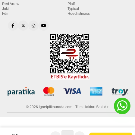
Red Arrow
Pfaff
Juki
Typical
Fdm
Hoechstmass
© 2026 igneiplikburada.com - Tüm Hakları Saklıdır.