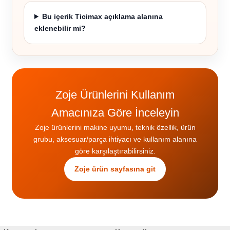
Bu içerik Ticimax açıklama alanına
eklenebilir mi?
Zoje Ürünlerini Kullanım
Amacınıza Göre İnceleyin
Zoje ürünlerini makine uyumu, teknik özellik, ürün
grubu, aksesuar/parça ihtiyacı ve kullanım alanına
göre karşılaştırabilirsiniz.
Zoje ürün sayfasına git