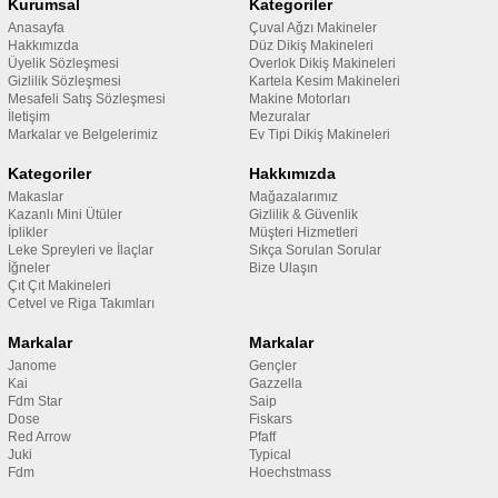
Kurumsal
Kategoriler
Anasayfa
Çuval Ağzı Makineler
Hakkımızda
Düz Dikiş Makineleri
Üyelik Sözleşmesi
Overlok Dikiş Makineleri
Gizlilik Sözleşmesi
Kartela Kesim Makineleri
Mesafeli Satış Sözleşmesi
Makine Motorları
İletişim
Mezuralar
Markalar ve Belgelerimiz
Ev Tipi Dikiş Makineleri
Kategoriler
Hakkımızda
Makaslar
Mağazalarımız
Kazanlı Mini Ütüler
Gizlilik & Güvenlik
İplikler
Müşteri Hizmetleri
Leke Spreyleri ve İlaçlar
Sıkça Sorulan Sorular
İğneler
Bize Ulaşın
Çıt Çıt Makineleri
Cetvel ve Riga Takımları
Markalar
Markalar
Janome
Gençler
Kai
Gazzella
Fdm Star
Saip
Dose
Fiskars
Red Arrow
Pfaff
Juki
Typical
Fdm
Hoechstmass