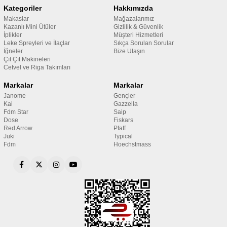
Kategoriler
Hakkımızda
Makaslar
Mağazalarımız
Kazanlı Mini Ütüler
Gizlilik & Güvenlik
İplikler
Müşteri Hizmetleri
Leke Spreyleri ve İlaçlar
Sıkça Sorulan Sorular
İğneler
Bize Ulaşın
Çıt Çıt Makineleri
Cetvel ve Riga Takımları
Markalar
Markalar
Janome
Gençler
Kai
Gazzella
Fdm Star
Saip
Dose
Fiskars
Red Arrow
Pfaff
Juki
Typical
Fdm
Hoechstmass