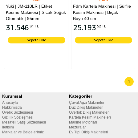
Yuki | JM-110LR | Etiket
Fdm Kartela Makinesi | Sülfile
Kesme Makinesi | Sıcak Soğuk
Kesim Makinesi | Bıçak
Otomatik | 95mm
Boyu:40 cm
31.546
25.193
81 TL
52 TL
Sepete Ekle
Sepete Ekle
1
Kurumsal
Kategoriler
Anasayfa
Çuval Ağzı Makineler
Hakkımızda
Düz Dikiş Makineleri
Üyelik Sözleşmesi
Overlok Dikiş Makineleri
Gizlilik Sözleşmesi
Kartela Kesim Makineleri
Mesafeli Satış Sözleşmesi
Makine Motorları
İletişim
Mezuralar
Markalar ve Belgelerimiz
Ev Tipi Dikiş Makineleri