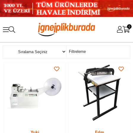
0
Sıralama
Filtreleme
Yuki
Fdm