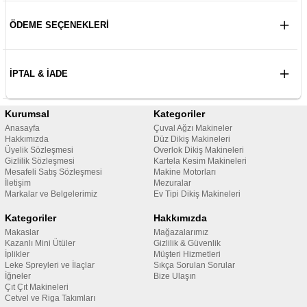
ÖDEME SEÇENEKLERI
İPTAL & İADE
Kurumsal
Kategoriler
Anasayfa
Çuval Ağzı Makineler
Hakkımızda
Düz Dikiş Makineleri
Üyelik Sözleşmesi
Overlok Dikiş Makineleri
Gizlilik Sözleşmesi
Kartela Kesim Makineleri
Mesafeli Satış Sözleşmesi
Makine Motorları
İletişim
Mezuralar
Markalar ve Belgelerimiz
Ev Tipi Dikiş Makineleri
Kategoriler
Hakkımızda
Makaslar
Mağazalarımız
Kazanlı Mini Ütüler
Gizlilik & Güvenlik
İplikler
Müşteri Hizmetleri
Leke Spreyleri ve İlaçlar
Sıkça Sorulan Sorular
İğneler
Bize Ulaşın
Çıt Çıt Makineleri
Cetvel ve Riga Takımları