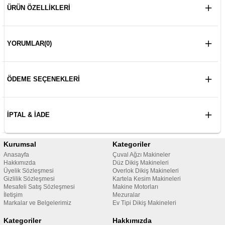
ÜRÜN ÖZELLIKLERI
YORUMLAR
(0)
ÖDEME SEÇENEKLERI
İPTAL & İADE
Kurumsal
Kategoriler
Anasayfa
Çuval Ağzı Makineler
Hakkımızda
Düz Dikiş Makineleri
Üyelik Sözleşmesi
Overlok Dikiş Makineleri
Gizlilik Sözleşmesi
Kartela Kesim Makineleri
Mesafeli Satış Sözleşmesi
Makine Motorları
İletişim
Mezuralar
Markalar ve Belgelerimiz
Ev Tipi Dikiş Makineleri
Kategoriler
Hakkımızda