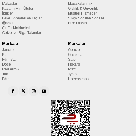
Makaslar
Mağazalarımız
Kazanlı Mini Ütüler
Gizlilik & Güvenlik
İplikler
Müşteri Hizmetleri
Leke Spreyleri ve İlaçlar
Sıkça Sorulan Sorular
İğneler
Bize Ulaşın
Çıt Çıt Makineleri
Cetvel ve Riga Takımları
Markalar
Markalar
Janome
Gençler
Kai
Gazzella
Fdm Star
Saip
Dose
Fiskars
Red Arrow
Pfaff
Juki
Typical
Fdm
Hoechstmass