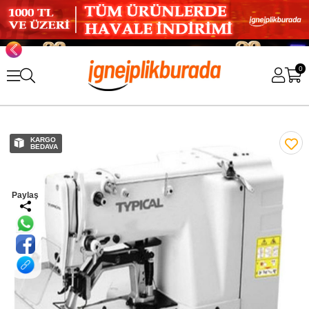
0
KARGO
BEDAVA
Paylaş