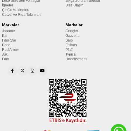
Leke Spreyleri ve İlaçlar
Sıkça Sorulan Sorular
İğneler
Bize Ulaşın
Çıt Çıt Makineleri
Cetvel ve Riga Takımları
Markalar
Markalar
Janome
Gençler
Kai
Gazzella
Fdm Star
Saip
Dose
Fiskars
Red Arrow
Pfaff
Juki
Typical
Fdm
Hoechstmass