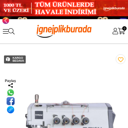
0
KARGO
BEDAVA
Paylaş