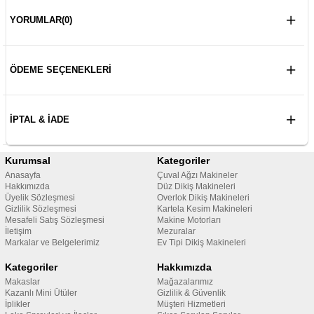
YORUMLAR
(0)
ÖDEME SEÇENEKLERI
İPTAL & İADE
Kurumsal
Kategoriler
Anasayfa
Çuval Ağzı Makineler
Hakkımızda
Düz Dikiş Makineleri
Üyelik Sözleşmesi
Overlok Dikiş Makineleri
Gizlilik Sözleşmesi
Kartela Kesim Makineleri
Mesafeli Satış Sözleşmesi
Makine Motorları
İletişim
Mezuralar
Markalar ve Belgelerimiz
Ev Tipi Dikiş Makineleri
Kategoriler
Hakkımızda
Makaslar
Mağazalarımız
Kazanlı Mini Ütüler
Gizlilik & Güvenlik
İplikler
Müşteri Hizmetleri