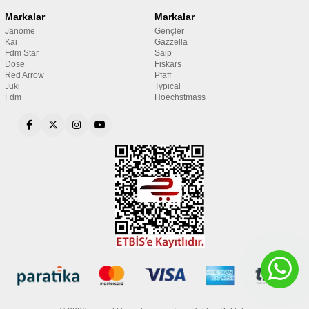
Markalar
Markalar
Janome
Gençler
Kai
Gazzella
Fdm Star
Saip
Dose
Fiskars
Red Arrow
Pfaff
Juki
Typical
Fdm
Hoechstmass