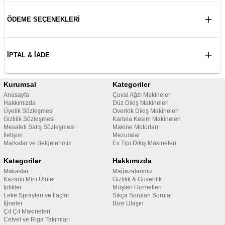
ÖDEME SEÇENEKLERI
İPTAL & İADE
Kurumsal
Kategoriler
Anasayfa
Çuval Ağzı Makineler
Hakkımızda
Düz Dikiş Makineleri
Üyelik Sözleşmesi
Overlok Dikiş Makineleri
Gizlilik Sözleşmesi
Kartela Kesim Makineleri
Mesafeli Satış Sözleşmesi
Makine Motorları
İletişim
Mezuralar
Markalar ve Belgelerimiz
Ev Tipi Dikiş Makineleri
Kategoriler
Hakkımızda
Makaslar
Mağazalarımız
Kazanlı Mini Ütüler
Gizlilik & Güvenlik
İplikler
Müşteri Hizmetleri
Leke Spreyleri ve İlaçlar
Sıkça Sorulan Sorular
İğneler
Bize Ulaşın
Çıt Çıt Makineleri
Cetvel ve Riga Takımları