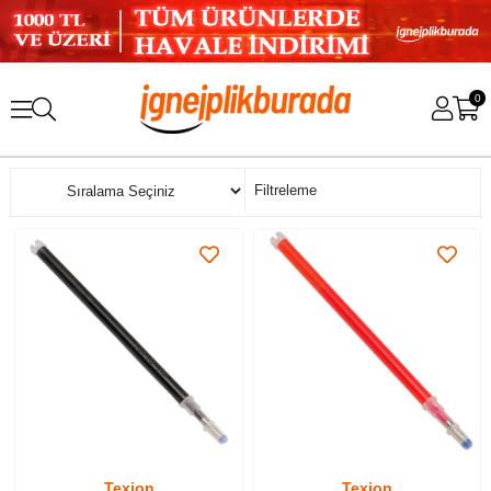
0
Sıralama
Filtreleme
Texion
Texion