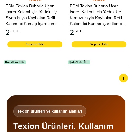
FDM Texion Buharla Uçan
FDM Texion Buharla Uçan
İşaret Kalemi İçin Yedek Uç
İşaret Kalemi İçin Yedek Uç
Siyah Isıyla Kaybolan Refil
Kırmızı Isıyla Kaybolan Refil
Kalem İçi Kumaş İşaretleme
Kalem İçi Kumaş İşaretleme
Ucu
Kalemi Ucu
2
2
61 TL
61 TL
Sepete Ekle
Sepete Ekle
Çok Al Az Öde
Çok Al Az Öde
1
Texion ürünleri ve kullanım alanları
Texion Ürünleri, Kullanım