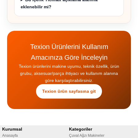
eklenebilir mi?
Texion Ürünlerini Kullanım
Amacınıza Göre İnceleyin
Texion ürünlerini makine uyumu, teknik özellik, ürün
grubu, aksesuar/parça ihtiyacı ve kullanım alanına
göre karşılaştırabilirsiniz.
Texion ürün sayfasına git
Kurumsal
Kategoriler
Anasayfa
Çuval Ağzı Makineler