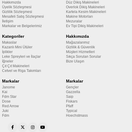
Hakkımızda
Düz Dikiş Makineleri
Üyelik Sözleşmesi
Overlok Dikiş Makineleri
Gizlilik Sözleşmesi
Kartela Kesim Makineleri
Mesafeli Satış Sözleşmesi
Makine Motorları
İletişim
Mezuralar
Markalar ve Belgelerimiz
Ev Tipi Dikiş Makineleri
Kategoriler
Hakkımızda
Makaslar
Mağazalarımız
Kazanlı Mini Ütüler
Gizlilik & Güvenlik
İplikler
Müşteri Hizmetleri
Leke Spreyleri ve İlaçlar
Sıkça Sorulan Sorular
İğneler
Bize Ulaşın
Çıt Çıt Makineleri
Cetvel ve Riga Takımları
Markalar
Markalar
Janome
Gençler
Kai
Gazzella
Fdm Star
Saip
Dose
Fiskars
Red Arrow
Pfaff
Juki
Typical
Fdm
Hoechstmass