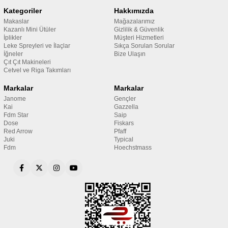
Kategoriler
Hakkımızda
Makaslar
Mağazalarımız
Kazanlı Mini Ütüler
Gizlilik & Güvenlik
İplikler
Müşteri Hizmetleri
Leke Spreyleri ve İlaçlar
Sıkça Sorulan Sorular
İğneler
Bize Ulaşın
Çıt Çıt Makineleri
Cetvel ve Riga Takımları
Markalar
Markalar
Janome
Gençler
Kai
Gazzella
Fdm Star
Saip
Dose
Fiskars
Red Arrow
Pfaff
Juki
Typical
Fdm
Hoechstmass