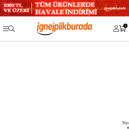
0
Siy
e