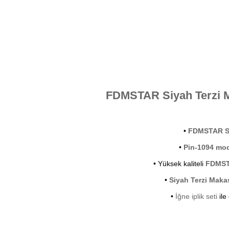
FDMSTAR Siyah Terzi M
•
FDMSTAR Si
•
Pin-1094 mod
• Yüksek kaliteli
FDMST
•
Siyah Terzi Maka
•
İğne iplik seti
ile