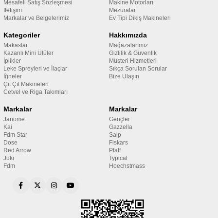
Mesafeli Satış Sözleşmesi
Makine Motorları
İletişim
Mezuralar
Markalar ve Belgelerimiz
Ev Tipi Dikiş Makineleri
Kategoriler
Hakkımızda
Makaslar
Mağazalarımız
Kazanlı Mini Ütüler
Gizlilik & Güvenlik
İplikler
Müşteri Hizmetleri
Leke Spreyleri ve İlaçlar
Sıkça Sorulan Sorular
İğneler
Bize Ulaşın
Çıt Çıt Makineleri
Cetvel ve Riga Takımları
Markalar
Markalar
Janome
Gençler
Kai
Gazzella
Fdm Star
Saip
Dose
Fiskars
Red Arrow
Pfaff
Juki
Typical
Fdm
Hoechstmass