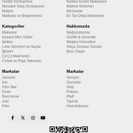
Gizlilik Sözleşmesi
Kartela Kesim Makineleri
Mesafeli Satış Sözleşmesi
Makine Motorları
İletişim
Mezuralar
Markalar ve Belgelerimiz
Ev Tipi Dikiş Makineleri
Kategoriler
Hakkımızda
Makaslar
Mağazalarımız
Kazanlı Mini Ütüler
Gizlilik & Güvenlik
İplikler
Müşteri Hizmetleri
Leke Spreyleri ve İlaçlar
Sıkça Sorulan Sorular
İğneler
Bize Ulaşın
Çıt Çıt Makineleri
Cetvel ve Riga Takımları
Markalar
Markalar
Janome
Gençler
Kai
Gazzella
Fdm Star
Saip
Dose
Fiskars
Red Arrow
Pfaff
Juki
Typical
Fdm
Hoechstmass