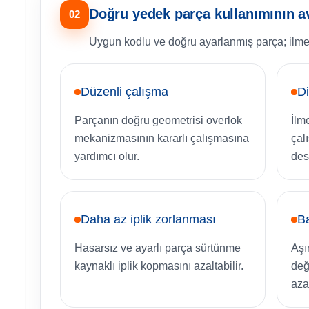
Doğru yedek parça kullanımının av
02
Uygun kodlu ve doğru ayarlanmış parça; ilmek
Düzenli çalışma
Di
Parçanın doğru geometrisi overlok
İlm
mekanizmasının kararlı çalışmasına
çal
yardımcı olur.
des
Daha az iplik zorlanması
Ba
Hasarsız ve ayarlı parça sürtünme
Aşı
kaynaklı iplik kopmasını azaltabilir.
deği
azal