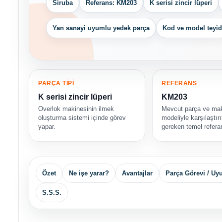
Siruba
Referans: KM203
K serisi zincir lüperi
Yan sanayi uyumlu yedek parça
Kod ve model teyid
PARÇA TİPİ
REFERANS
K serisi zincir lüperi
KM203
Overlok makinesinin ilmek
Mevcut parça ve ma
oluşturma sistemi içinde görev
modeliyle karşılaştır
yapar.
gereken temel referan
Özet
Ne işe yarar?
Avantajlar
Parça Görevi / U
S.S.S.