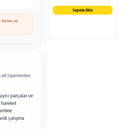
Sepete Ekle
tı formu ve
-alt lüperlerden
ıyıcı parçalar ve
e hareket
irlikte
anik çalışma