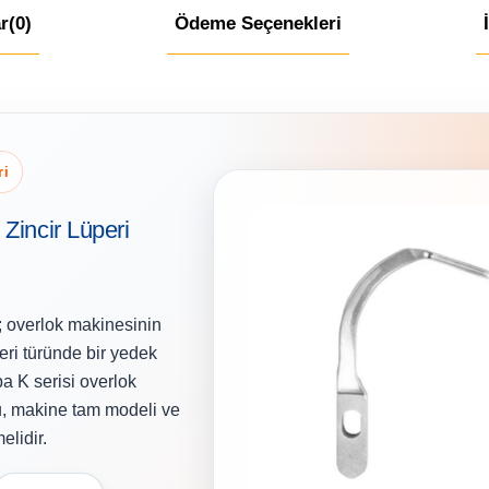
r
(0)
Ödeme Seçenekleri
ri
Zincir Lüperi
; overlok makinesinin
peri türünde bir yedek
a K serisi overlok
u, makine tam modeli ve
elidir.