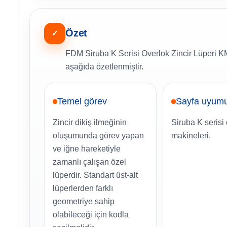
Özet
✓
FDM Siruba K Serisi Overlok Zincir Lüperi KM2
aşağıda özetlenmiştir.
Temel görev
Sayfa uyum
Zincir dikiş ilmeğinin
Siruba K serisi
oluşumunda görev yapan
makineleri.
ve iğne hareketiyle
zamanlı çalışan özel
lüperdir. Standart üst-alt
lüperlerden farklı
geometriye sahip
olabileceği için kodla