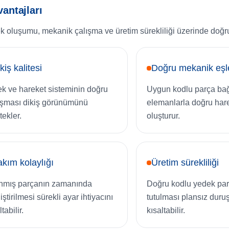
antajları
 oluşumu, mekanik çalışma ve üretim sürekliliği üzerinde doğrud
kiş kalitesi
Doğru mekanik eş
ek ve hareket sisteminin doğru
Uygun kodlu parça bağl
ışması dikiş görünümünü
elemanlarla doğru har
tekler.
oluşturur.
kım kolaylığı
Üretim sürekliliği
nmış parçanın zamanında
Doğru kodlu yedek par
ştirilmesi sürekli ayar ihtiyacını
tutulması plansız duruş
tabilir.
kısaltabilir.