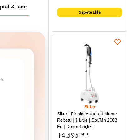
İptal & İade
Sepete Ekle
Silter
Silter | Firmini Askıda Ütüleme
Robotu | 1 Litre | Spr/Mn 2003
Fd | Döner Başlıklı
14.395
94 TL