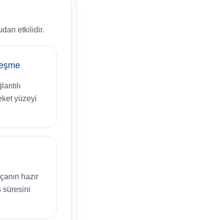
an etkilidir.
leşme
antılı
eket yüzeyi
çanın hazır
 süresini