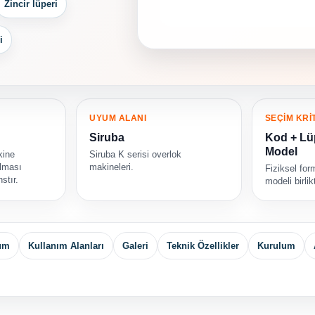
Zincir lüperi
i
UYUM ALANI
SEÇİM KRİ
Siruba
Kod + Lü
Model
kine
Siruba K serisi overlok
ılması
makineleri.
Fiziksel fo
stır.
modeli birli
yum
Kullanım Alanları
Galeri
Teknik Özellikler
Kurulum