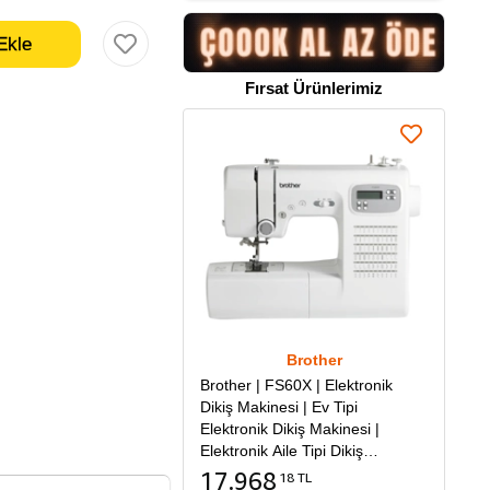
Fırsat Ürünlerimiz
Brother
Brother | FS60X | Elektronik
Dikiş Makinesi | Ev Tipi
Elektronik Dikiş Makinesi |
Elektronik Aile Tipi Dikiş
Makinesi
17.968
18 TL