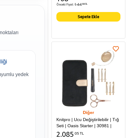
144
Önceki Fiyat:
86 TL
Sepete Ekle
noktaları
liği
uyumlu yedek
Diğer
Knitpro | Ucu Değiştirilebilir | Tığ
Seti | Oasis Starter | 30981 |
2.085
05 TL