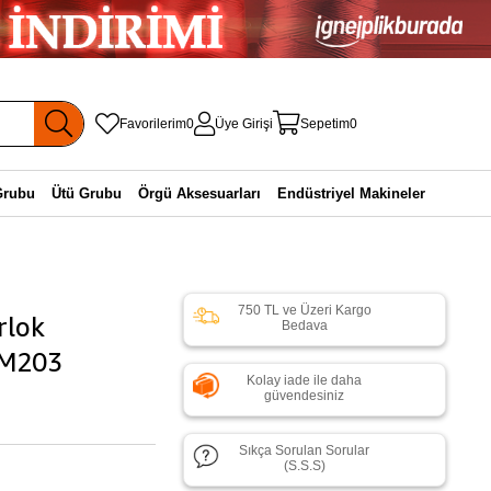
Favorilerim
0
Üye Girişi
Sepetim
0
Grubu
Ütü Grubu
Örgü Aksesuarları
Endüstriyel Makineler
750 TL ve Üzeri Kargo
rlok
Bedava
KM203
Kolay iade ile daha
güvendesiniz
Sıkça Sorulan Sorular
(S.S.S)