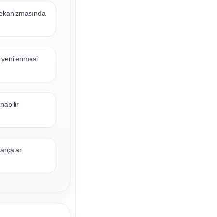
 mekanizmasında
n yenilenmesi
nabilir
parçalar