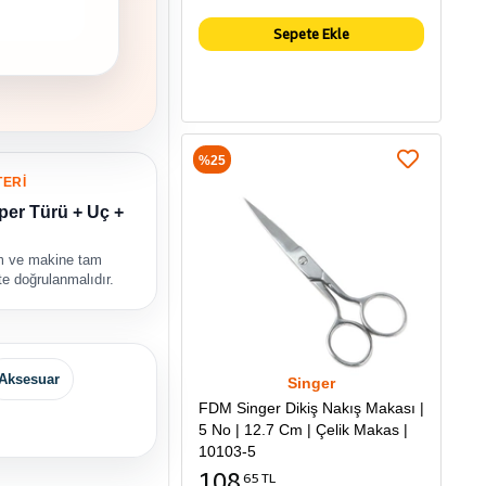
Sepete Ekle
%25
TERİ
per Türü + Uç +
rm ve makine tam
kte doğrulanmalıdır.
Aksesuar
Singer
FDM Singer Dikiş Nakış Makası |
5 No | 12.7 Cm | Çelik Makas |
10103-5
108
65 TL