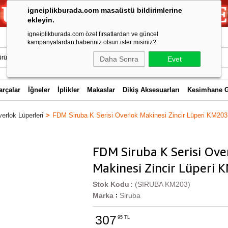
igneiplikburada.com masaüstü bildirimlerine
ekleyin.
igneiplikburada.com özel fırsatlardan ve güncel
kampanyalardan haberiniz olsun ister misiniz?
Daha Sonra
Evet
arçalar
İğneler
İplikler
Makaslar
Dikiş Aksesuarları
Kesimhane 
erlok Lüperleri
FDM Siruba K Serisi Overlok Makinesi Zincir Lüperi KM203
FDM Siruba K Serisi Ove
Makinesi Zincir Lüperi 
Stok Kodu
(SIRUBA KM203)
Marka
Siruba
:
307
95 TL