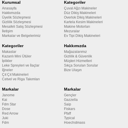
Kurumsal
Kategoriler
Anasayfa
Çuval Ağzı Makineler
Hakkımızda
Düz Dikiş Makineleri
Üyelik Sözleşmesi
Overlok Dikiş Makineleri
Gizlilik Sözleşmesi
Kartela Kesim Makineleri
Mesafeli Satış Sözleşmesi
Makine Motorları
İletişim
Mezuralar
Markalar ve Belgelerimiz
Ev Tipi Dikiş Makineleri
Kategoriler
Hakkımızda
Makaslar
Mağazalarımız
Kazanlı Mini Ütüler
Gizlilik & Güvenlik
İplikler
Müşteri Hizmetleri
Leke Spreyleri ve İlaçlar
Sıkça Sorulan Sorular
İğneler
Bize Ulaşın
Çıt Çıt Makineleri
Cetvel ve Riga Takımları
Markalar
Markalar
Janome
Gençler
Kai
Gazzella
Fdm Star
Saip
Dose
Fiskars
Red Arrow
Pfaff
Juki
Typical
Fdm
Hoechstmass