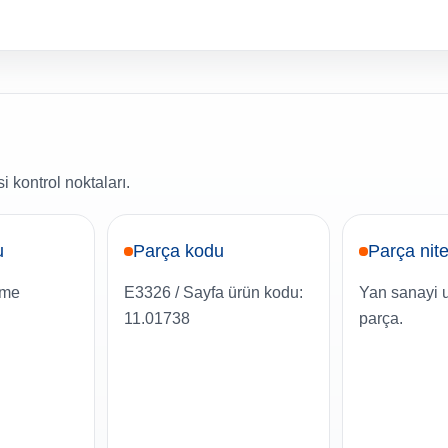
 kontrol noktaları.
u
Parça kodu
Parça nite
çme
E3326 / Sayfa ürün kodu:
Yan sanayi 
11.01738
parça.