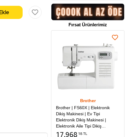
Fırsat Ürünlerimiz
Brother
Brother | FS60X | Elektronik
Dikiş Makinesi | Ev Tipi
Elektronik Dikiş Makinesi |
Elektronik Aile Tipi Dikiş
Makinesi
17.968
18 TL