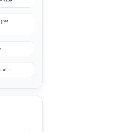
v yapar.
lışma
r.
abilir.