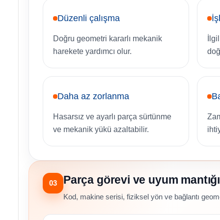
Düzenli çalışma
İş
Doğru geometri kararlı mekanik
İlg
harekete yardımcı olur.
doğ
Daha az zorlanma
Ba
Hasarsız ve ayarlı parça sürtünme
Zam
ve mekanik yükü azaltabilir.
ihti
Parça görevi ve uyum mantığı
03
Kod, makine serisi, fiziksel yön ve bağlantı geomet