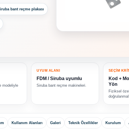
iruba bant reçme plakası
UYUM ALANI
SEÇİM KRİ
FDM / Siruba uyumlu
Kod + Mo
Yön
e modeliyle
Siruba bant reçme makineleri.
Fiziksel özel
doğrulanmalı
yum
Kullanım Alanları
Galeri
Teknik Özellikler
Kurulum