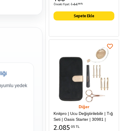
144
Önceki Fiyat:
86 TL
Sepete Ekle
liği
uyumlu yedek
Diğer
Knitpro | Ucu Değiştirilebilir | Tığ
Seti | Oasis Starter | 30981 |
2.085
05 TL