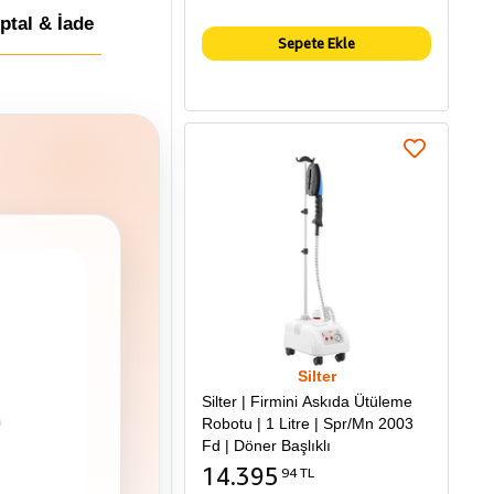
İptal & İade
Sepete Ekle
Silter
Silter | Firmini Askıda Ütüleme
Robotu | 1 Litre | Spr/Mn 2003
Fd | Döner Başlıklı
14.395
94 TL