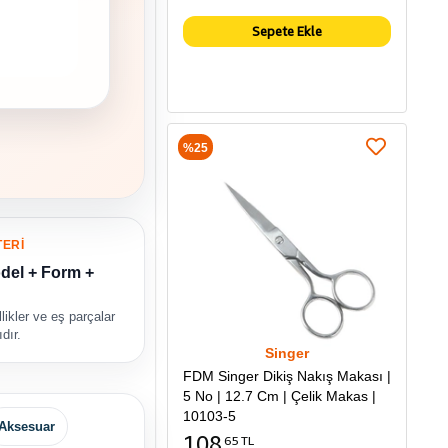
Sepete Ekle
%25
TERİ
del + Form +
likler ve eş parçalar
dır.
Singer
FDM Singer Dikiş Nakış Makası |
5 No | 12.7 Cm | Çelik Makas |
10103-5
Aksesuar
108
65 TL