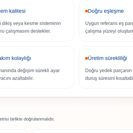
lem kalitesi
Doğru eşleşme
ili dikiş veya kesme sisteminin
Uygun referans eş par
ru çalışmasını destekler.
çalışma yüzeyi oluşturu
kım kolaylığı
Üretim sürekliliği
anında değişim sürekli ayar
Doğru yedek parçanın 
yacını azaltabilir.
duruş süresini kısaltabil
risi birlikte doğrulanmalıdır.