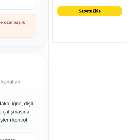
Sepete Ekle
e özel başlık
 kanalları
aka, iğne, dişli
a çalışmasına
şlem kontrol