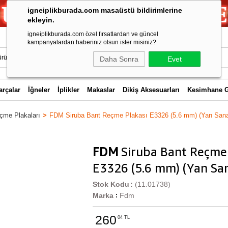
igneiplikburada.com masaüstü bildirimlerine
ekleyin.
igneiplikburada.com özel fırsatlardan ve güncel
kampanyalardan haberiniz olsun ister misiniz?
Daha Sonra
Evet
arçalar
İğneler
İplikler
Makaslar
Dikiş Aksesuarları
Kesimhane 
çme Plakaları
FDM Siruba Bant Reçme Plakası E3326 (5.6 mm) (Yan Sana
FDM
Siruba Bant Reçme 
E3326 (5.6 mm) (Yan San
Stok Kodu
(11.01738)
Marka
Fdm
:
260
04 TL