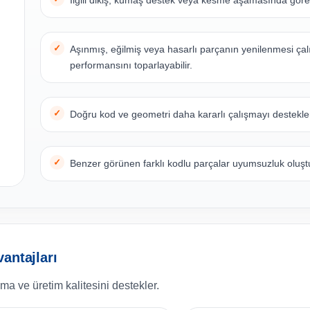
İlgili dikiş, kumaş destek veya kesme aşamasında göre
Aşınmış, eğilmiş veya hasarlı parçanın yenilenmesi ça
performansını toparlayabilir.
Doğru kod ve geometri daha kararlı çalışmayı destekle
Benzer görünen farklı kodlu parçalar uyumsuzluk oluştur
antajları
a ve üretim kalitesini destekler.