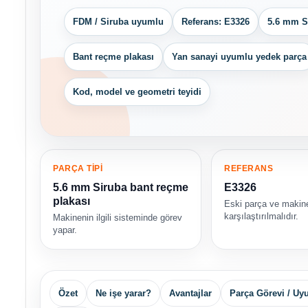
FDM / Siruba uyumlu
Referans: E3326
5.6 mm S
Bant reçme plakası
Yan sanayi uyumlu yedek parça
Kod, model ve geometri teyidi
PARÇA TİPİ
REFERANS
5.6 mm Siruba bant reçme
E3326
plakası
Eski parça ve makin
karşılaştırılmalıdır.
Makinenin ilgili sisteminde görev
yapar.
Özet
Ne işe yarar?
Avantajlar
Parça Görevi / U