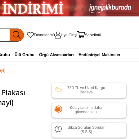
Favorilerim
0
Üye Girişi
Sepetim
0
Grubu
Ütü Grubu
Örgü Aksesuarları
Endüstriyel Makineler
yi)
750 TL ve Üzeri Kargo
Plakası
Bedava
ayi)
Kolay iade ile daha
güvendesiniz
Sıkça Sorulan Sorular
(S.S.S)