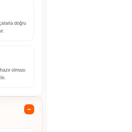
çalarla doğru
r.
hazır olması
ir.