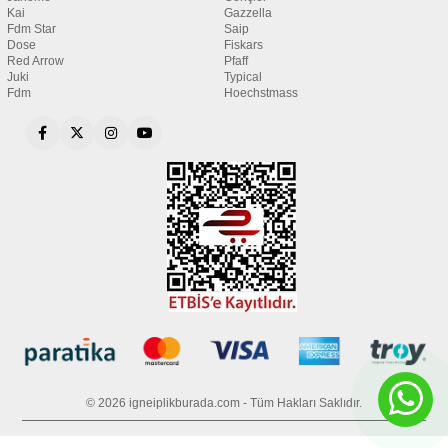
Kai
Gazzella
Fdm Star
Saip
Dose
Fiskars
Red Arrow
Pfaff
Juki
Typical
Fdm
Hoechstmass
© 2026 igneiplikburada.com - Tüm Hakları Saklıdır.