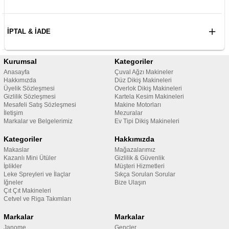
İPTAL & İADE
Kurumsal
Kategoriler
Anasayfa
Çuval Ağzı Makineler
Hakkımızda
Düz Dikiş Makineleri
Üyelik Sözleşmesi
Overlok Dikiş Makineleri
Gizlilik Sözleşmesi
Kartela Kesim Makineleri
Mesafeli Satış Sözleşmesi
Makine Motorları
İletişim
Mezuralar
Markalar ve Belgelerimiz
Ev Tipi Dikiş Makineleri
Kategoriler
Hakkımızda
Makaslar
Mağazalarımız
Kazanlı Mini Ütüler
Gizlilik & Güvenlik
İplikler
Müşteri Hizmetleri
Leke Spreyleri ve İlaçlar
Sıkça Sorulan Sorular
İğneler
Bize Ulaşın
Çıt Çıt Makineleri
Cetvel ve Riga Takımları
Markalar
Markalar
Janome
Gençler