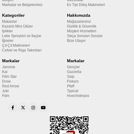
Markalar ve Belgelerimiz
Ev Tipi Dikiş Makineleri
Kategoriler
Hakkımızda
Makaslar
Mağazalarımız
Kazanlı Mini Ütüler
Gizlilik & Güvenlik
İplikler
Müşteri Hizmetleri
Leke Spreyleri ve İlaçlar
Sıkça Sorulan Sorular
İğneler
Bize Ulaşın
Çıt Çıt Makineleri
Cetvel ve Riga Takımları
Markalar
Markalar
Janome
Gençler
Kai
Gazzella
Fdm Star
Saip
Dose
Fiskars
Red Arrow
Pfaff
Juki
Typical
Fdm
Hoechstmass