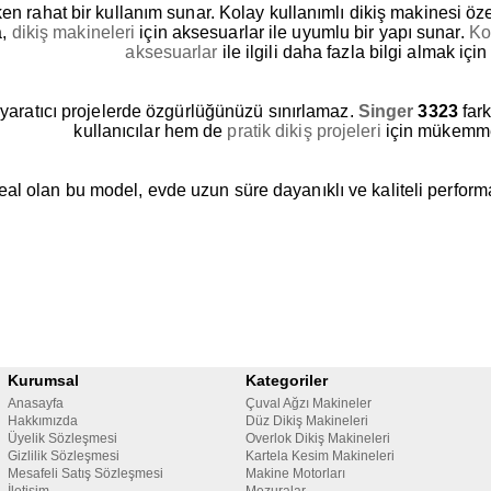
en rahat bir kullanım sunar. Kolay kullanımlı dikiş makinesi öz
a,
dikiş makineleri
için aksesuarlar ile uyumlu bir yapı sunar.
Ko
aksesuarlar
ile ilgili daha fazla bilgi almak için 
 yaratıcı projelerde özgürlüğünüzü sınırlamaz.
Singer
3323
fark
kullanıcılar hem de
pratik dikiş projeleri
için mükemmel
 ideal olan bu model, evde uzun süre dayanıklı ve kaliteli perfor
Kurumsal
Kategoriler
Anasayfa
Çuval Ağzı Makineler
Hakkımızda
Düz Dikiş Makineleri
Üyelik Sözleşmesi
Overlok Dikiş Makineleri
Gizlilik Sözleşmesi
Kartela Kesim Makineleri
Mesafeli Satış Sözleşmesi
Makine Motorları
İletişim
Mezuralar