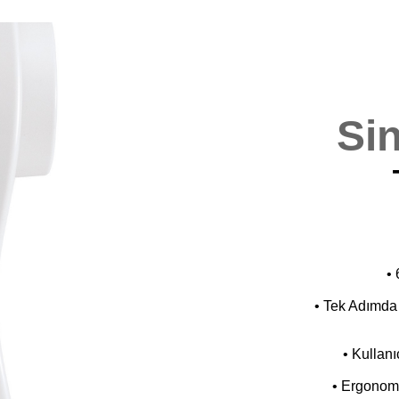
Si
•
• Tek Adımda 
• Kullanı
• Ergonomik