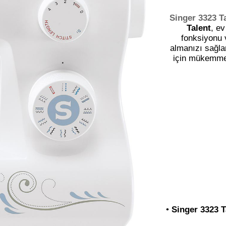
Singer 3323 T
Talent
, ev
fonksiyonu 
almanızı sağla
için mükemmel
•
Singer 3323 T