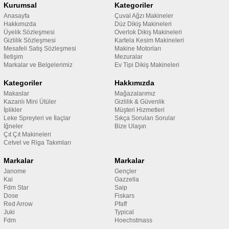
Kurumsal
Kategoriler
Anasayfa
Çuval Ağzı Makineler
Hakkımızda
Düz Dikiş Makineleri
Üyelik Sözleşmesi
Overlok Dikiş Makineleri
Gizlilik Sözleşmesi
Kartela Kesim Makineleri
Mesafeli Satış Sözleşmesi
Makine Motorları
İletişim
Mezuralar
Markalar ve Belgelerimiz
Ev Tipi Dikiş Makineleri
Kategoriler
Hakkımızda
Makaslar
Mağazalarımız
Kazanlı Mini Ütüler
Gizlilik & Güvenlik
İplikler
Müşteri Hizmetleri
Leke Spreyleri ve İlaçlar
Sıkça Sorulan Sorular
İğneler
Bize Ulaşın
Çıt Çıt Makineleri
Cetvel ve Riga Takımları
Markalar
Markalar
Janome
Gençler
Kai
Gazzella
Fdm Star
Saip
Dose
Fiskars
Red Arrow
Pfaff
Juki
Typical
Fdm
Hoechstmass