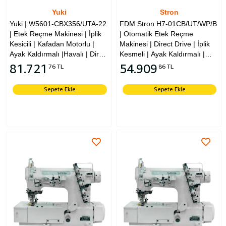
Yuki
Stron
Yuki | W5601-CBX356/UTA-22
FDM Stron H7-01CB/UT/WP/B
| Etek Reçme Makinesi | İplik
| Otomatik Etek Reçme
Kesicili | Kafadan Motorlu |
Makinesi | Direct Drive | İplik
Ayak Kaldırmalı |Havalı | Direct
Kesmeli | Ayak Kaldırmalı |
Drive
Kafadan Motorlu
81.721
54.909
76 TL
86 TL
Sepete Ekle
Sepete Ekle