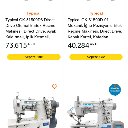
Typical
Typical
Typical GK-31500D3 Direct
Typical GK-31500D-01
Drive Otomatik Etek Reçme
Mekanik İğne Pozisyonlu Etek
Makinesi, Direct Drive, Ayak
Reçme Makinesi, Direct Drive,
Kaldırmalı, İplik Kesmeli,
Kapalı Kartel, Kafadan
Kafadan Motorlu, Tabla ve
Motorlu, Tabla ve Tekerlekli
73.615
40.284
48 TL
46 TL
Tekerlekli Ayak
Ayak
Sepete Ekle
Sepete Ekle