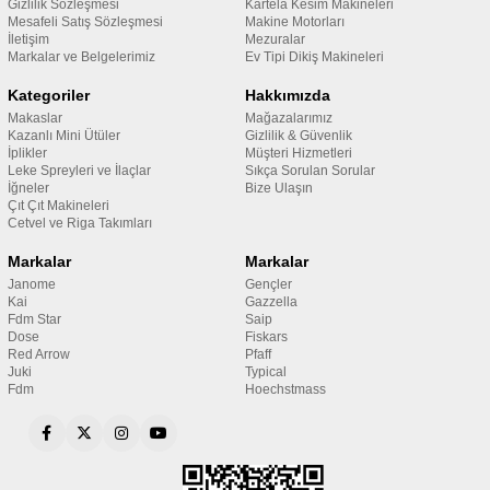
Gizlilik Sözleşmesi
Kartela Kesim Makineleri
Mesafeli Satış Sözleşmesi
Makine Motorları
İletişim
Mezuralar
Markalar ve Belgelerimiz
Ev Tipi Dikiş Makineleri
Kategoriler
Hakkımızda
Makaslar
Mağazalarımız
Kazanlı Mini Ütüler
Gizlilik & Güvenlik
İplikler
Müşteri Hizmetleri
Leke Spreyleri ve İlaçlar
Sıkça Sorulan Sorular
İğneler
Bize Ulaşın
Çıt Çıt Makineleri
Cetvel ve Riga Takımları
Markalar
Markalar
Janome
Gençler
Kai
Gazzella
Fdm Star
Saip
Dose
Fiskars
Red Arrow
Pfaff
Juki
Typical
Fdm
Hoechstmass