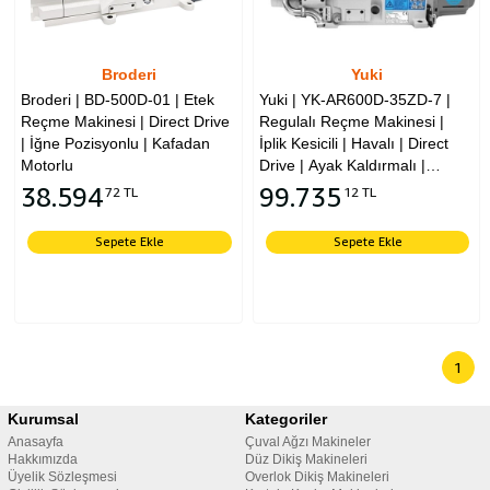
Broderi
Yuki
Broderi | BD-500D-01 | Etek
Yuki | YK-AR600D-35ZD-7 |
Reçme Makinesi | Direct Drive
Regulalı Reçme Makinesi |
| İğne Pozisyonlu | Kafadan
İplik Kesicili | Havalı | Direct
Motorlu
Drive | Ayak Kaldırmalı |
Kafadan Motorlu
38.594
99.735
72 TL
12 TL
Sepete Ekle
Sepete Ekle
1
Kurumsal
Kategoriler
Anasayfa
Çuval Ağzı Makineler
Hakkımızda
Düz Dikiş Makineleri
Üyelik Sözleşmesi
Overlok Dikiş Makineleri