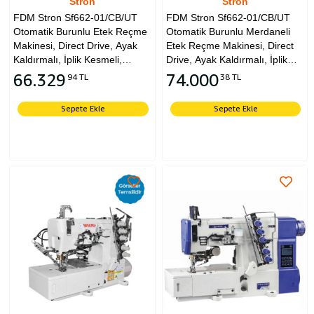
Stron
Stron
FDM Stron Sf662-01/CB/UT
FDM Stron Sf662-01/CB/UT
Otomatik Burunlu Etek Reçme
Otomatik Burunlu Merdaneli
Makinesi, Direct Drive, Ayak
Etek Reçme Makinesi, Direct
Kaldırmalı, İplik Kesmeli,
Drive, Ayak Kaldırmalı, İplik
Kafadan Motorlu, Tabla ve
Kesmeli, Kafadan Motorlu,
66.329
74.000
94 TL
38 TL
Tekerlekli Ayak
Tabla ve Tekerlekli Ayak
Sepete Ekle
Sepete Ekle