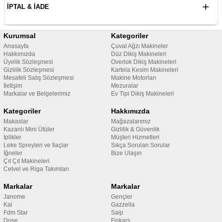
İPTAL & İADE
Kurumsal
Kategoriler
Anasayfa
Çuval Ağzı Makineler
Hakkımızda
Düz Dikiş Makineleri
Üyelik Sözleşmesi
Overlok Dikiş Makineleri
Gizlilik Sözleşmesi
Kartela Kesim Makineleri
Mesafeli Satış Sözleşmesi
Makine Motorları
İletişim
Mezuralar
Markalar ve Belgelerimiz
Ev Tipi Dikiş Makineleri
Kategoriler
Hakkımızda
Makaslar
Mağazalarımız
Kazanlı Mini Ütüler
Gizlilik & Güvenlik
İplikler
Müşteri Hizmetleri
Leke Spreyleri ve İlaçlar
Sıkça Sorulan Sorular
İğneler
Bize Ulaşın
Çıt Çıt Makineleri
Cetvel ve Riga Takımları
Markalar
Markalar
Janome
Gençler
Kai
Gazzella
Fdm Star
Saip
Dose
Fiskars