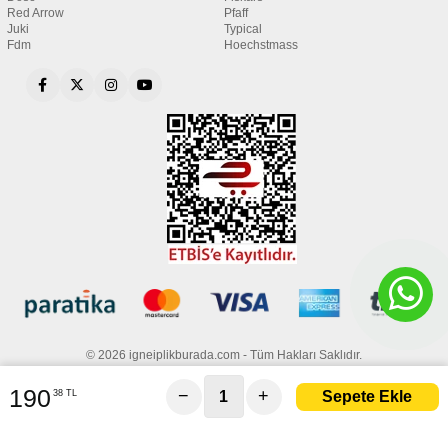
Red Arrow
Pfaff
Juki
Typical
Fdm
Hoechstmass
© 2026 igneiplikburada.com - Tüm Hakları Saklıdır.
190
−
+
38 TL