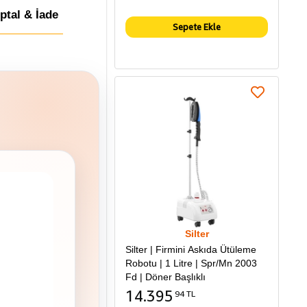
İptal & İade
Sepete Ekle
Silter
Silter | Firmini Askıda Ütüleme
Robotu | 1 Litre | Spr/Mn 2003
Fd | Döner Başlıklı
14.395
94 TL