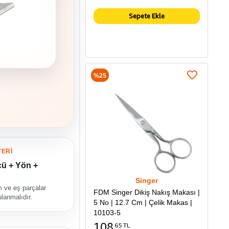
Sepete Ekle
%25
TERİ
çü + Yön +
Singer
m ve eş parçalar
FDM Singer Dikiş Nakış Makası |
ulanmalıdır.
5 No | 12.7 Cm | Çelik Makas |
10103-5
108
65 TL