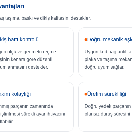
antajları
taşıma, baskı ve dikiş kalitesini destekler.
kiş hattı kontrolü
Doğru mekanik eş
un ölçü ve geometri reçme
Uygun kod bağlantılı ay
işinin kenara göre düzenli
plaka ve taşıma meka
umlanmasını destekler.
doğru uyum sağlar.
kım kolaylığı
Üretim sürekliliği
nmış parçanın zamanında
Doğru yedek parçanın 
ştirilmesi sürekli ayar ihtiyacını
plansız duruş süresini k
tabilir.