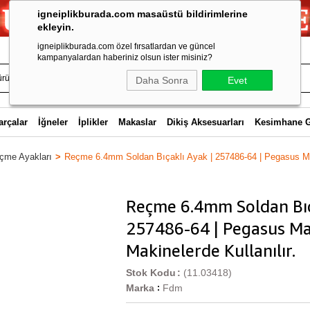
igneiplikburada.com masaüstü bildirimlerine
ekleyin.
igneiplikburada.com özel fırsatlardan ve güncel
kampanyalardan haberiniz olsun ister misiniz?
Daha Sonra
Evet
arçalar
İğneler
İplikler
Makaslar
Dikiş Aksesuarları
Kesimhane 
çme Ayakları
Reçme 6.4mm Soldan Bıçaklı Ayak | 257486-64 | Pegasus M
Reçme 6.4mm Soldan Bıç
257486-64 | Pegasus M
Makinelerde Kullanılır.
Stok Kodu
(11.03418)
Marka
Fdm
: