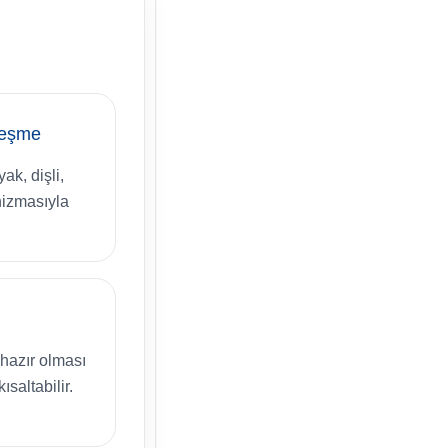
leşme
ak, dişli,
nizmasıyla
hazır olması
ısaltabilir.