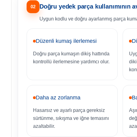
Doğru yedek parça kullanımının av
02
Uygun kodlu ve doğru ayarlanmış parça kumaş 
Düzenli kumaş ilerlemesi
Di
Doğru parça kumaşın dikiş hattında
Uyg
kontrollü ilerlemesine yardımcı olur.
dik
kon
Daha az zorlanma
Ba
Hasarsız ve ayarlı parça gereksiz
Aşı
sürtünme, sıkışma ve iğne temasını
deği
azaltabilir.
azal