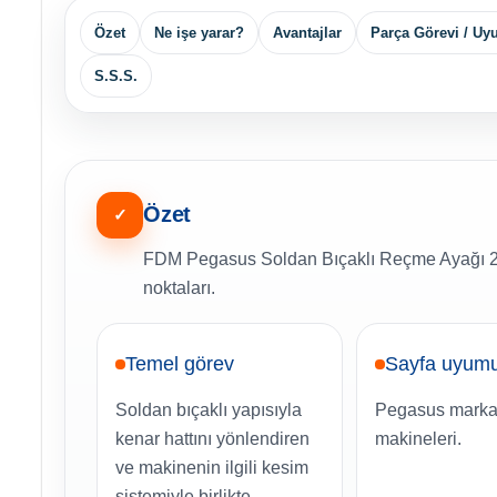
Özet
Ne işe yarar?
Avantajlar
Parça Görevi / U
S.S.S.
Özet
✓
FDM Pegasus Soldan Bıçaklı Reçme Ayağı 257
noktaları.
Temel görev
Sayfa uyum
Soldan bıçaklı yapısıyla
Pegasus marka
kenar hattını yönlendiren
makineleri.
ve makinenin ilgili kesim
sistemiyle birlikte