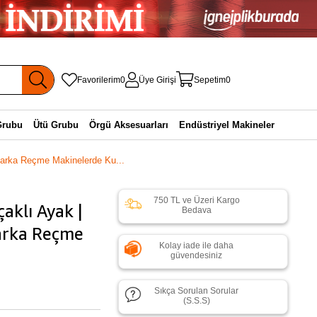
Favorilerim
0
Üye Girişi
Sepetim
0
Grubu
Ütü Grubu
Örgü Aksesuarları
Endüstriyel Makineler
arka Reçme Makinelerde Ku...
750 TL ve Üzeri Kargo
aklı Ayak |
Bedava
arka Reçme
Kolay iade ile daha
güvendesiniz
Sıkça Sorulan Sorular
(S.S.S)