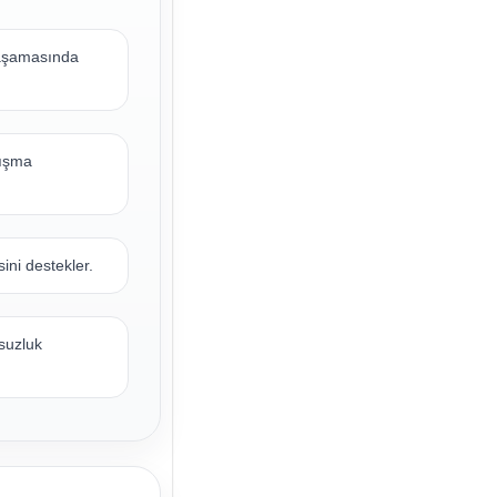
 aşamasında
lışma
ini destekler.
suzluk