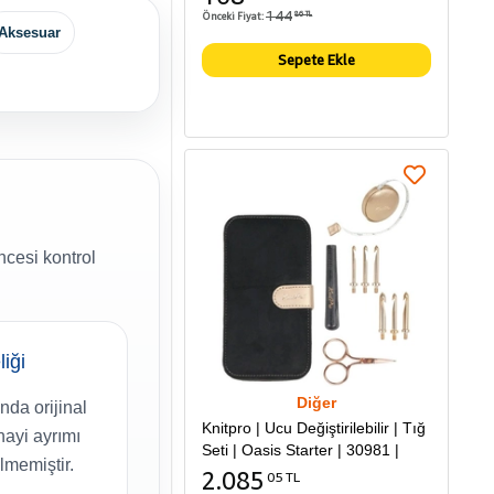
144
Önceki Fiyat:
86 TL
Aksesuar
Sepete Ekle
cesi kontrol
liği
Diğer
nda orijinal
Knitpro | Ucu Değiştirilebilir | Tığ
ayi ayrımı
Seti | Oasis Starter | 30981 |
ilmemiştir.
2.085
05 TL