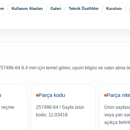
yum
Kullanım Alanları
Galeri
Teknik Özellikler
Kurulum
486-64 6.4 mm için temel görev, uyum bilgisi ve satın alma ön
u
Parça kodu
Parça nite
 reçme
257486-64 / Sayfa ürün
Ürün sayfası
kodu: 11.03418
veya yan san
açıkça belirt