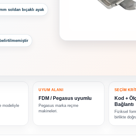
 mm soldan bıçaklı ayak
belirtilmemiştir
UYUM ALANI
SEÇİM KRİ
FDM / Pegasus uyumlu
Kod + Öl
Bağlantı
e modeliyle
Pegasus marka reçme
makineleri.
Fiziksel for
birlikte doğr