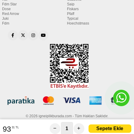
Fdm Star
Saip
Dose
Fiskars
Red Arrow
Pfaff
Juki
Typical
Fdm
Hoechstmass
© 2026 igneiplikburada.com - Tüm Hakları Saklıdır.
93
−
+
31 TL