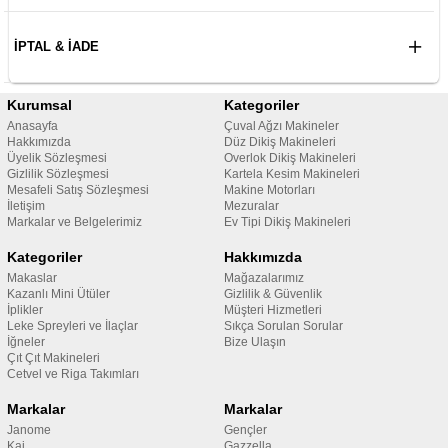
İPTAL & İADE
Kurumsal
Kategoriler
Anasayfa
Çuval Ağzı Makineler
Hakkımızda
Düz Dikiş Makineleri
Üyelik Sözleşmesi
Overlok Dikiş Makineleri
Gizlilik Sözleşmesi
Kartela Kesim Makineleri
Mesafeli Satış Sözleşmesi
Makine Motorları
İletişim
Mezuralar
Markalar ve Belgelerimiz
Ev Tipi Dikiş Makineleri
Kategoriler
Hakkımızda
Makaslar
Mağazalarımız
Kazanlı Mini Ütüler
Gizlilik & Güvenlik
İplikler
Müşteri Hizmetleri
Leke Spreyleri ve İlaçlar
Sıkça Sorulan Sorular
İğneler
Bize Ulaşın
Çıt Çıt Makineleri
Cetvel ve Riga Takımları
Markalar
Markalar
Janome
Gençler
Kai
Gazzella