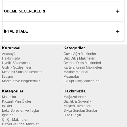
ÖDEME SEÇENEKLERI
İPTAL & İADE
Kurumsal
Kategoriler
Anasayfa
Çuval Ağzı Makineler
Hakkımızda
Düz Dikiş Makineleri
Üyelik Sözleşmesi
Overlok Dikiş Makineleri
Gizlilik Sözleşmesi
Kartela Kesim Makineleri
Mesafeli Satış Sözleşmesi
Makine Motorları
İletişim
Mezuralar
Markalar ve Belgelerimiz
Ev Tipi Dikiş Makineleri
Kategoriler
Hakkımızda
Makaslar
Mağazalarımız
Kazanlı Mini Ütüler
Gizlilik & Güvenlik
İplikler
Müşteri Hizmetleri
Leke Spreyleri ve İlaçlar
Sıkça Sorulan Sorular
İğneler
Bize Ulaşın
Çıt Çıt Makineleri
Cetvel ve Riga Takımları