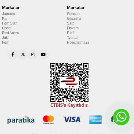
Markalar
Markalar
Janome
Gençler
Kai
Gazzella
Fdm Star
Saip
Dose
Fiskars
Red Arrow
Pfaff
Juki
Typical
Fdm
Hoechstmass