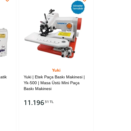
Yuki
atik
Yuki | Etek Paça Baskı Makinesi |
Yk-500 | Masa Üstü Mini Paça
Baskı Makinesi
11.196
31 TL
Sepete Ekle