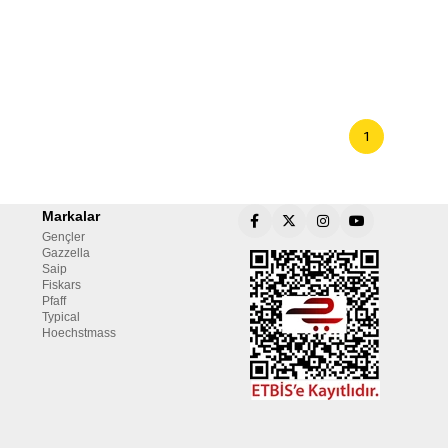
1
Markalar
Gençler
Gazzella
Saip
Fiskars
Pfaff
Typical
Hoechstmass