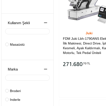
Kullanım Şekli
Juki
FDM Juki Lbh-1790ANS Elek
İlik Makinesi, Direct Drive, İpl
Masaüstü
Kesmeli, Ayak Kaldırmalı, K
Motorlu, Tek Pedal Üniteli
271.680
70 TL
Marka
Sepete Ekle
Broderi
Inderle