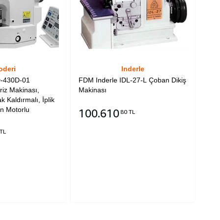
oderi
Inderle
D-430D-01
FDM Inderle IDL-27-L Çoban Dikiş
riz Makinası,
Makinası
k Kaldırmalı, İplik
n Motorlu
100.610
80 TL
TL
Sepete Ekle