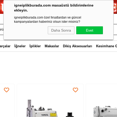
igneiplikburada.com masaüstü bildirimlerine
ekleyin.
igneiplikburada.com özel fırsatlardan ve güncel
kampanyalardan haberiniz olsun ister misiniz?
Daha Sonra
Evet
arçalar
İğneler
İplikler
Makaslar
Dikiş Aksesuarları
Kesimhane 