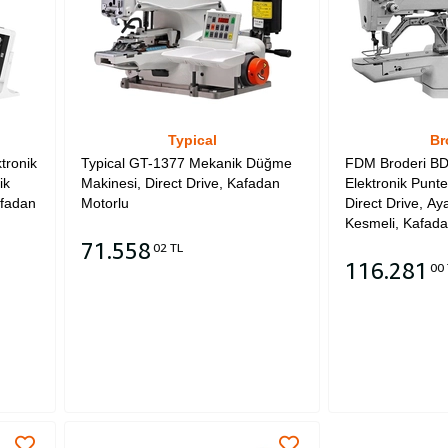
Typical
Br
tronik
Typical GT-1377 Mekanik Düğme
FDM Broderi B
ik
Makinesi, Direct Drive, Kafadan
Elektronik Punte
afadan
Motorlu
Direct Drive, Aya
Kesmeli, Kafada
71.558
02 TL
116.281
00 
Sepete Ekle
Sepete Ekle