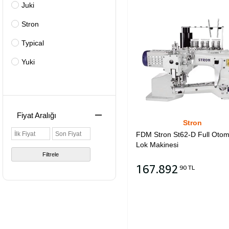
Juki
Stron
Typical
Yuki
Fiyat Aralığı
Stron
FDM Stron St62-D Full Otom
Lok Makinesi
Filtrele
167.892
90 TL
Sepete Ekle