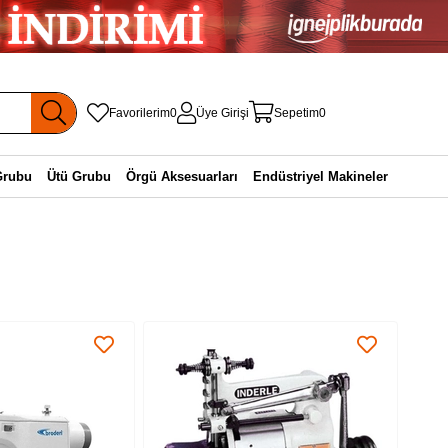
Favorilerim
0
Üye Girişi
Sepetim
0
Grubu
Ütü Grubu
Örgü Aksesuarları
Endüstriyel Makineler