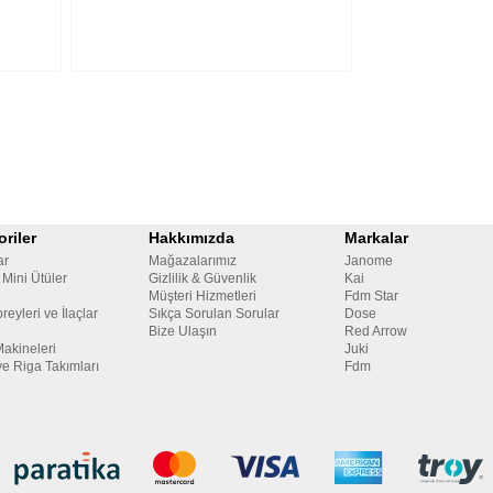
riler
Hakkımızda
Markalar
ar
Mağazalarımız
Janome
 Mini Ütüler
Gizlilik & Güvenlik
Kai
Müşteri Hizmetleri
Fdm Star
reyleri ve İlaçlar
Sıkça Sorulan Sorular
Dose
Bize Ulaşın
Red Arrow
Makineleri
Juki
ve Riga Takımları
Fdm