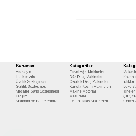
Kurumsal
Kategoriler
Katego
Anasayfa
Çuval Ağzı Makineler
Makasl
Hakkımızda
Düz Dikiş Makineleri
Kazanlı
Üyelik Sözleşmesi
Overlok Dikiş Makineleri
İplikler
Gizlilik Sözleşmesi
Kartela Kesim Makineleri
Leke Sp
Mesafeli Satış Sözleşmesi
Makine Motorları
İğneler
İletişim
Mezuralar
Çıt Çıt 
Markalar ve Belgelerimiz
Ev Tipi Dikiş Makineleri
Cetvel 