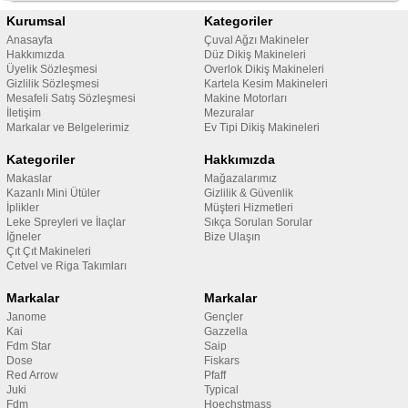
Kurumsal
Kategoriler
Anasayfa
Çuval Ağzı Makineler
Hakkımızda
Düz Dikiş Makineleri
Üyelik Sözleşmesi
Overlok Dikiş Makineleri
Gizlilik Sözleşmesi
Kartela Kesim Makineleri
Mesafeli Satış Sözleşmesi
Makine Motorları
İletişim
Mezuralar
Markalar ve Belgelerimiz
Ev Tipi Dikiş Makineleri
Kategoriler
Hakkımızda
Makaslar
Mağazalarımız
Kazanlı Mini Ütüler
Gizlilik & Güvenlik
İplikler
Müşteri Hizmetleri
Leke Spreyleri ve İlaçlar
Sıkça Sorulan Sorular
İğneler
Bize Ulaşın
Çıt Çıt Makineleri
Cetvel ve Riga Takımları
Markalar
Markalar
Janome
Gençler
Kai
Gazzella
Fdm Star
Saip
Dose
Fiskars
Red Arrow
Pfaff
Juki
Typical
Fdm
Hoechstmass