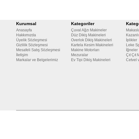
Kurumsal
Kategoriler
Katego
Anasayfa
Çuval Ağzı Makineler
Makasl
Hakkımızda
Düz Dikiş Makineleri
Kazanlı
Üyelik Sözleşmesi
Overlok Dikiş Makineleri
İplikler
Gizlilik Sözleşmesi
Kartela Kesim Makineleri
Leke Sp
Mesafeli Satış Sözleşmesi
Makine Motorları
İğneler
İletişim
Mezuralar
Çıt Çıt 
Markalar ve Belgelerimiz
Ev Tipi Dikiş Makineleri
Cetvel 