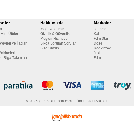
riler
Hakkımızda
Markalar
ar
Mağazalarımız
Janome
 Mini Ütüler
Gizlilik & Güvenlik
Kai
Müşteri Hizmetleri
Fdm Star
reyleri ve İlaçlar
Sıkça Sorulan Sorular
Dose
Bize Ulaşın
Red Arrow
Makineleri
Juki
ve Riga Takımları
Fdm
© 2026 igneiplikburada.com - Tüm Hakları Saklıdır.