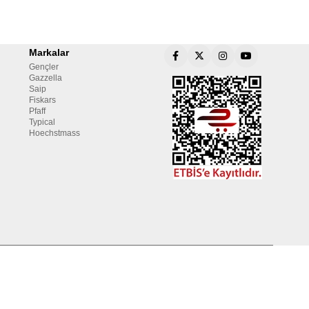
Markalar
Gençler
Gazzella
Saip
Fiskars
Pfaff
Typical
Hoechstmass