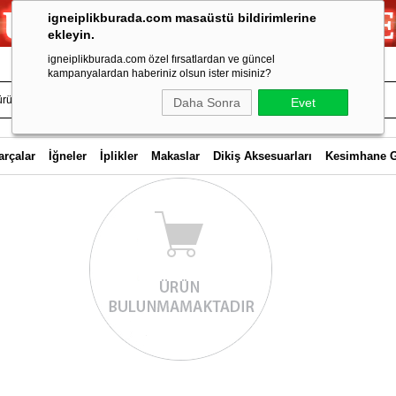
igneiplikburada.com masaüstü bildirimlerine
ekleyin.
igneiplikburada.com özel fırsatlardan ve güncel
kampanyalardan haberiniz olsun ister misiniz?
Daha Sonra
Evet
arçalar
İğneler
İplikler
Makaslar
Dikiş Aksesuarları
Kesimhane 