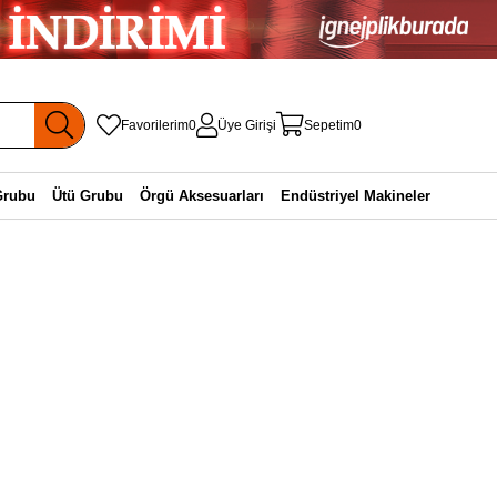
Favorilerim
0
Üye Girişi
Sepetim
0
Grubu
Ütü Grubu
Örgü Aksesuarları
Endüstriyel Makineler