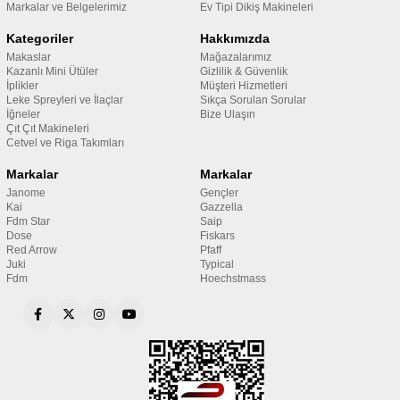
Markalar ve Belgelerimiz
Ev Tipi Dikiş Makineleri
Kategoriler
Hakkımızda
Makaslar
Mağazalarımız
Kazanlı Mini Ütüler
Gizlilik & Güvenlik
İplikler
Müşteri Hizmetleri
Leke Spreyleri ve İlaçlar
Sıkça Sorulan Sorular
İğneler
Bize Ulaşın
Çıt Çıt Makineleri
Cetvel ve Riga Takımları
Markalar
Markalar
Janome
Gençler
Kai
Gazzella
Fdm Star
Saip
Dose
Fiskars
Red Arrow
Pfaff
Juki
Typical
Fdm
Hoechstmass