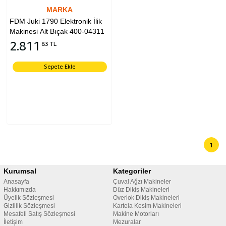
MARKA
FDM Juki 1790 Elektronik İlik
Makinesi Alt Bıçak 400-04311
2.811
83 TL
Sepete Ekle
1
Kurumsal
Kategoriler
Anasayfa
Çuval Ağzı Makineler
Hakkımızda
Düz Dikiş Makineleri
Üyelik Sözleşmesi
Overlok Dikiş Makineleri
Gizlilik Sözleşmesi
Kartela Kesim Makineleri
Mesafeli Satış Sözleşmesi
Makine Motorları
İletişim
Mezuralar