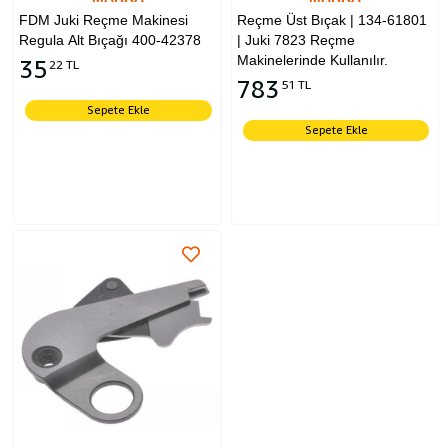
FDM Juki Reçme Makinesi
Reçme Üst Bıçak | 134-61801
Regula Alt Bıçağı 400-42378
| Juki 7823 Reçme
Makinelerinde Kullanılır.
35
22 TL
783
51 TL
Sepete Ekle
Sepete Ekle