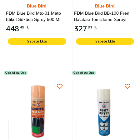
Blue Bird
Blue Bird
FDM Blue Bird Mtc-01 Meto
FDM Blue Bird BB-100 Fren
Etiket Sökücü Sprey 500 Ml
Balatası Temizleme Spreyi
448
327
49 TL
91 TL
Sepete Ekle
Sepete Ekle
Çok Al Az Öde
Çok Al Az Öde