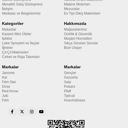
Mesafeli Satış Sözleşmesi
Makine Motorları
İletişim
Mezuralar
Markalar ve Belgelerimiz
Ev Tipi Dikiş Makineleri
Kategoriler
Hakkımızda
Makaslar
Mağazalarımız
Kazanlı Mini Ütüler
Gizlilik & Güvenlik
İplikler
Müşteri Hizmetleri
Leke Spreyleri ve İlaçlar
Sıkça Sorulan Sorular
İğneler
Bize Ulaşın
Çıt Çıt Makineleri
Cetvel ve Riga Takımları
Markalar
Markalar
Janome
Gençler
Kai
Gazzella
Fdm Star
Saip
Dose
Fiskars
Red Arrow
Pfaff
Juki
Typical
Fdm
Hoechstmass