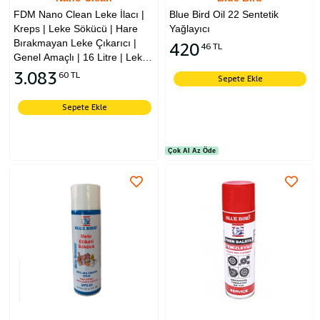
FDM Nano Clean Leke İlacı |
Blue Bird Oil 22 Sentetik
Kreps | Leke Sökücü | Hare
Yağlayıcı
Bırakmayan Leke Çıkarıcı |
420
46 TL
Genel Amaçlı | 16 Litre | Leke
Tabancasında Kullanılmalıdır
3.083
60 TL
Sepete Ekle
Sepete Ekle
Çok Al Az Öde