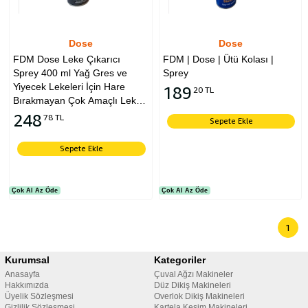
Dose
Dose
FDM Dose Leke Çıkarıcı
FDM | Dose | Ütü Kolası |
Sprey 400 ml Yağ Gres ve
Sprey
Yiyecek Lekeleri İçin Hare
189
20 TL
Bırakmayan Çok Amaçlı Leke
Çıkarıcı
248
78 TL
Sepete Ekle
Sepete Ekle
Çok Al Az Öde
Çok Al Az Öde
1
Kurumsal
Kategoriler
Anasayfa
Çuval Ağzı Makineler
Hakkımızda
Düz Dikiş Makineleri
Üyelik Sözleşmesi
Overlok Dikiş Makineleri
Gizlilik Sözleşmesi
Kartela Kesim Makineleri