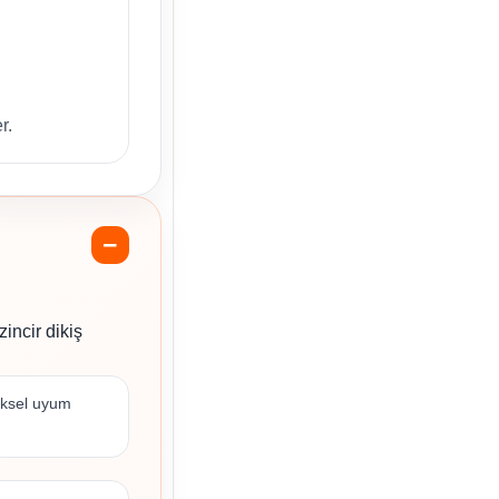
r.
incir dikiş
ziksel uyum