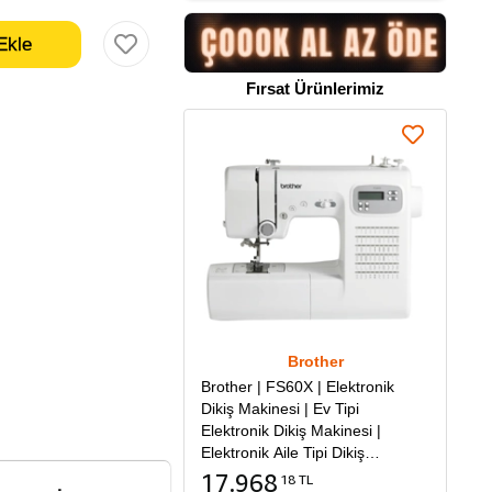
Fırsat Ürünlerimiz
Brother
Brother | FS60X | Elektronik
Dikiş Makinesi | Ev Tipi
Elektronik Dikiş Makinesi |
Elektronik Aile Tipi Dikiş
Makinesi
17.968
18 TL