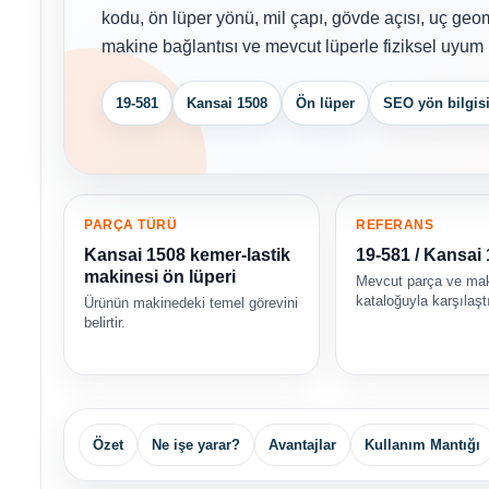
kodu, ön lüper yönü, mil çapı, gövde açısı, uç geom
makine bağlantısı ve mevcut lüperle fiziksel uyum ka
19-581
Kansai 1508
Ön lüper
SEO yön bilgisi
PARÇA TÜRÜ
REFERANS
Kansai 1508 kemer-lastik
19-581 / Kansai
makinesi ön lüperi
Mevcut parça ve ma
kataloğuyla karşılaştı
Ürünün makinedeki temel görevini
belirtir.
Özet
Ne işe yarar?
Avantajlar
Kullanım Mantığı