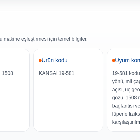
 makine eşleştirmesi için temel bilgiler.
Ürün kodu
Uyum kon
i 1508
KANSAI 19-581
19-581 kodu,
yönü, mil ça
açısı, uç geo
gözü, 1508 
bağlantısı v
lüperle fizi
karşılaştırılm