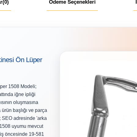
r
(0)
Ödeme Seçenekleri
inesi Ön Lüper
per 1508 Modeli;
tında iğne ipliği
pısının oluşmasına
a ürün başlığı ve parça
; SEO adresinde 'arka
ai 1508 uyumu mevcut
riş öncesinde 19-581