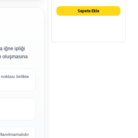
Sepete Ekle
 iğne ipliği
ın oluşmasına
oktası birlikte
llanılmamalıdır.