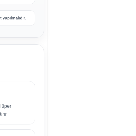
 yapılmalıdır.
lüper
rır.