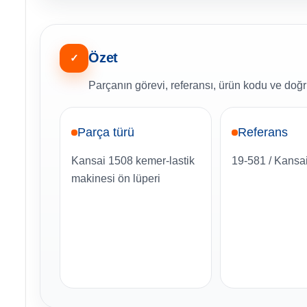
Özet
✓
Parçanın görevi, referansı, ürün kodu ve doğru
Parça türü
Referans
Kansai 1508 kemer-lastik
19-581 / Kansa
makinesi ön lüperi