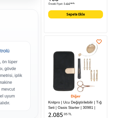
144
Önceki Fiyat:
86 TL
Sepete Ekle
trolü
 ön lüper
pı, gövde
metrisi, iplik
makine
e mevcut
ksel uyum
Diğer
Knitpro | Ucu Değiştirilebilir | Tığ
alıdır.
Seti | Oasis Starter | 30981 |
2.085
05 TL