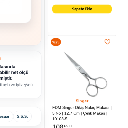
Sepete Ekle
%25
I
fasında
bilir net ölçü
miştir.
i uçlu ve iplik gözlü
Singer
FDM Singer Dikiş Nakış Makası |
5 No | 12.7 Cm | Çelik Makas |
esuar
S.S.S.
10103-5
108
65 TL