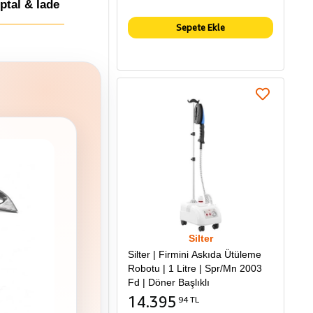
İptal & İade
Sepete Ekle
Silter
Silter | Firmini Askıda Ütüleme
Robotu | 1 Litre | Spr/Mn 2003
Fd | Döner Başlıklı
14.395
94 TL