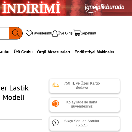
Favorilerim
0
Üye Girişi
Sepetim
0
Grubu
Ütü Grubu
Örgü Aksesuarları
Endüstriyel Makineler
750 TL ve Üzeri Kargo
er Lastik
Bedava
 Modeli
Kolay iade ile daha
güvendesiniz
Sıkça Sorulan Sorular
(S.S.S)