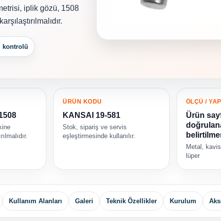
etrisi, iplik gözü, 1508
rşılaştırılmalıdır.
 kontrolü
ÜRÜN KODU
ÖLÇÜ / YAP
 1508
KANSAI 19-581
Ürün say
doğrulana
kine
Stok, sipariş ve servis
belirtilme
rılmalıdır.
eşleştirmesinde kullanılır.
Metal, kavisl
lüper
Kullanım Alanları
Galeri
Teknik Özellikler
Kurulum
Aks