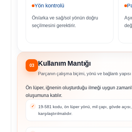
Yön kontrolü
P
Ön/arka ve sağ/sol yönün doğru
Aşı
seçilmesini gerektirir.
deği
Kullanım Mantığı
03
Parçanın çalışma biçimi, yönü ve bağlantı yapısı bi
Ön lüper, iğnenin oluşturduğu ilmeği uygun zamanlam
oluşumuna katılır.
19-581 kodu, ön lüper yönü, mil çapı, gövde açısı,
karşılaştırılmalıdır.