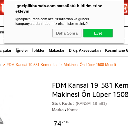
igneiplikburada.com masaüstü bildirimlerine
ekleyin.
igneiplikburada.com özel fırsatlardan ve güncel
kampanyalardan haberiniz olsun ister misiniz?
Daha Sonra
Evet
arçalar
İğneler
İplikler
Makaslar
Dikiş Aksesuarları
Kesimhane 
ı
FDM Kansai 19-581 Kemer Lastik Makinesi Ön Lüper 1508 Modeli
FDM Kansai 19-581 Kem
Makinesi Ön Lüper 1508
Stok Kodu
(KANSAI 19-581)
Marka
Kansai
:
74
27 TL