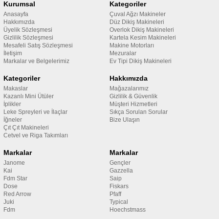
Kurumsal
Kategoriler
Anasayfa
Çuval Ağzı Makineler
Hakkımızda
Düz Dikiş Makineleri
Üyelik Sözleşmesi
Overlok Dikiş Makineleri
Gizlilik Sözleşmesi
Kartela Kesim Makineleri
Mesafeli Satış Sözleşmesi
Makine Motorları
İletişim
Mezuralar
Markalar ve Belgelerimiz
Ev Tipi Dikiş Makineleri
Kategoriler
Hakkımızda
Makaslar
Mağazalarımız
Kazanlı Mini Ütüler
Gizlilik & Güvenlik
İplikler
Müşteri Hizmetleri
Leke Spreyleri ve İlaçlar
Sıkça Sorulan Sorular
İğneler
Bize Ulaşın
Çıt Çıt Makineleri
Cetvel ve Riga Takımları
Markalar
Markalar
Janome
Gençler
Kai
Gazzella
Fdm Star
Saip
Dose
Fiskars
Red Arrow
Pfaff
Juki
Typical
Fdm
Hoechstmass