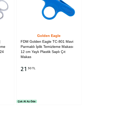
Golden Eagle
|
FDM Golden Eagle TC-801 Mavi
leme
Parmaklı İplik Temizleme Makası
.24
12 cm Yaylı Plastik Saplı Çıt
Makas
21
30 TL
Sepete Ekle
Çok Al Az Öde