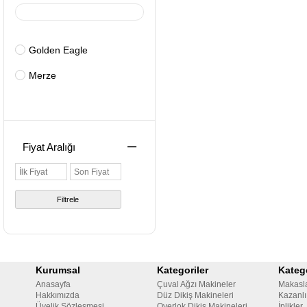
Golden Eagle
Merze
Fiyat Aralığı
Filtrele
Kurumsal
Kategoriler
Katego
Anasayfa
Çuval Ağzı Makineler
Makasl
Hakkımızda
Düz Dikiş Makineleri
Kazanlı
Üyelik Sözleşmesi
Overlok Dikiş Makineleri
İplikler