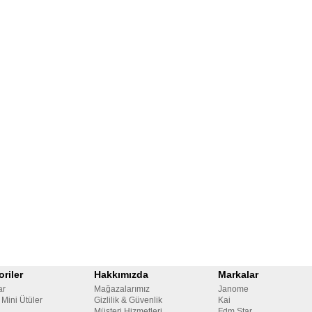
riler
Hakkımızda
Markalar
ar
Mağazalarımız
Janome
 Mini Ütüler
Gizlilik & Güvenlik
Kai
Müşteri Hizmetleri
Fdm Star