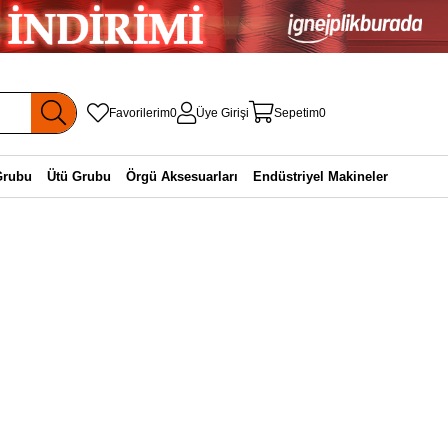
Favorilerim
0
Üye Girişi
Sepetim
0
Grubu
Ütü Grubu
Örgü Aksesuarları
Endüstriyel Makineler