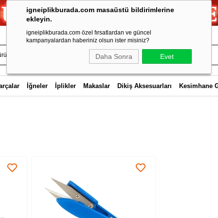
igneiplikburada.com masaüstü bildirimlerine
ekleyin.
igneiplikburada.com özel fırsatlardan ve güncel
kampanyalardan haberiniz olsun ister misiniz?
Daha Sonra
Evet
arçalar
İğneler
İplikler
Makaslar
Dikiş Aksesuarları
Kesimhane 