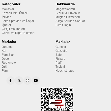
Kategoriler
Hakkımızda
Makaslar
Mağazalarımız
Kazanlı Mini Ütüler
Gizlilik & Güvenlik
İplikler
Müşteri Hizmetleri
Leke Spreyleri ve İlaçlar
Sıkça Sorulan Sorular
İğneler
Bize Ulaşın
Çıt Çıt Makineleri
Cetvel ve Riga Takımları
Markalar
Markalar
Janome
Gençler
Kai
Gazzella
Fdm Star
Saip
Dose
Fiskars
Red Arrow
Pfaff
Juki
Typical
Fdm
Hoechstmass