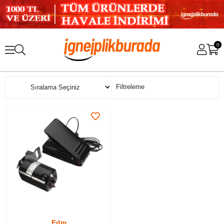
0
Sıralama
Filtreleme
Fdm