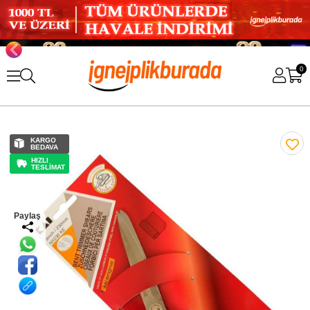
0
KARGO
BEDAVA
HIZLI
TESLİMAT
Paylaş