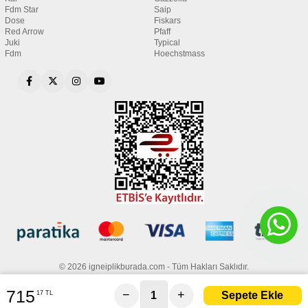
Fdm Star
Saip
Dose
Fiskars
Red Arrow
Pfaff
Juki
Typical
Fdm
Hoechstmass
© 2026 igneiplikburada.com - Tüm Hakları Saklıdır.
715
−
+
17 TL