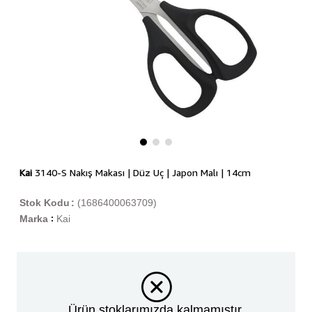
Kai
3140-S Nakış Makası | Düz Uç | Japon Malı | 14cm
Stok Kodu
(1686400063709)
Marka
Kai
:
Ürün stoklarımızda kalmamıştır.