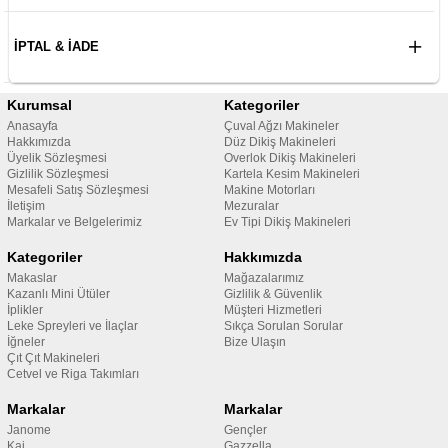
İPTAL & İADE
Kurumsal
Kategoriler
Anasayfa
Çuval Ağzı Makineler
Hakkımızda
Düz Dikiş Makineleri
Üyelik Sözleşmesi
Overlok Dikiş Makineleri
Gizlilik Sözleşmesi
Kartela Kesim Makineleri
Mesafeli Satış Sözleşmesi
Makine Motorları
İletişim
Mezuralar
Markalar ve Belgelerimiz
Ev Tipi Dikiş Makineleri
Kategoriler
Hakkımızda
Makaslar
Mağazalarımız
Kazanlı Mini Ütüler
Gizlilik & Güvenlik
İplikler
Müşteri Hizmetleri
Leke Spreyleri ve İlaçlar
Sıkça Sorulan Sorular
İğneler
Bize Ulaşın
Çıt Çıt Makineleri
Cetvel ve Riga Takımları
Markalar
Markalar
Janome
Gençler
Kai
Gazzella