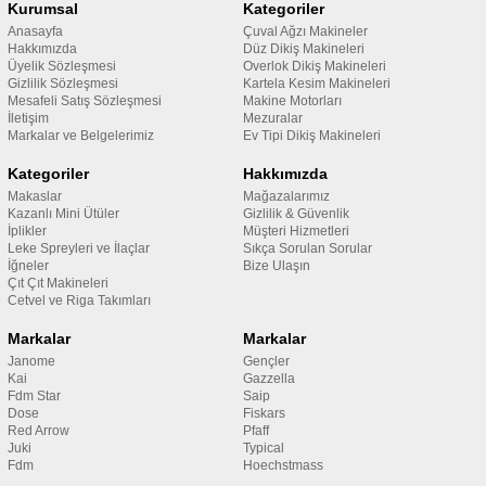
Kurumsal
Kategoriler
Anasayfa
Çuval Ağzı Makineler
Hakkımızda
Düz Dikiş Makineleri
Üyelik Sözleşmesi
Overlok Dikiş Makineleri
Gizlilik Sözleşmesi
Kartela Kesim Makineleri
Mesafeli Satış Sözleşmesi
Makine Motorları
İletişim
Mezuralar
Markalar ve Belgelerimiz
Ev Tipi Dikiş Makineleri
Kategoriler
Hakkımızda
Makaslar
Mağazalarımız
Kazanlı Mini Ütüler
Gizlilik & Güvenlik
İplikler
Müşteri Hizmetleri
Leke Spreyleri ve İlaçlar
Sıkça Sorulan Sorular
İğneler
Bize Ulaşın
Çıt Çıt Makineleri
Cetvel ve Riga Takımları
Markalar
Markalar
Janome
Gençler
Kai
Gazzella
Fdm Star
Saip
Dose
Fiskars
Red Arrow
Pfaff
Juki
Typical
Fdm
Hoechstmass