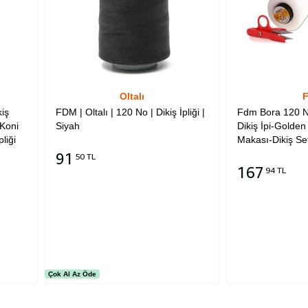
Oltalı
iş
FDM | Oltalı | 120 No | Dikiş İpliği |
Fdm Bora 120 N
 Koni
Siyah
Dikiş İpi-Golde
liği
Makası-Dikiş Set
91
50 TL
167
94 TL
Sepete Ekle
Sepete Ekle
Çok Al Az Öde