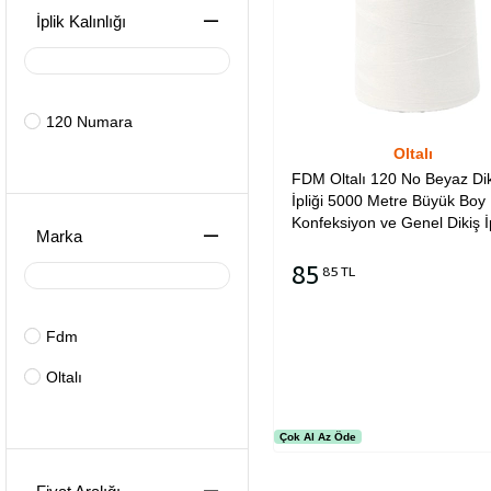
İplik Kalınlığı
120 Numara
Oltalı
FDM Oltalı 120 No Beyaz Dik
İpliği 5000 Metre Büyük Boy
Konfeksiyon ve Genel Dikiş İp
Marka
85
85 TL
Sepete Ekle
Fdm
Oltalı
Çok Al Az Öde