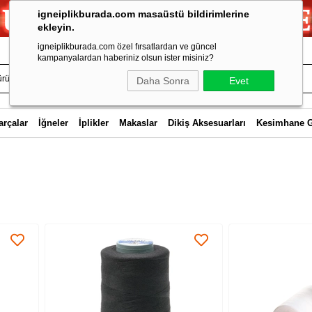
igneiplikburada.com masaüstü bildirimlerine
ekleyin.
igneiplikburada.com özel fırsatlardan ve güncel
kampanyalardan haberiniz olsun ister misiniz?
Daha Sonra
Evet
arçalar
İğneler
İplikler
Makaslar
Dikiş Aksesuarları
Kesimhane 