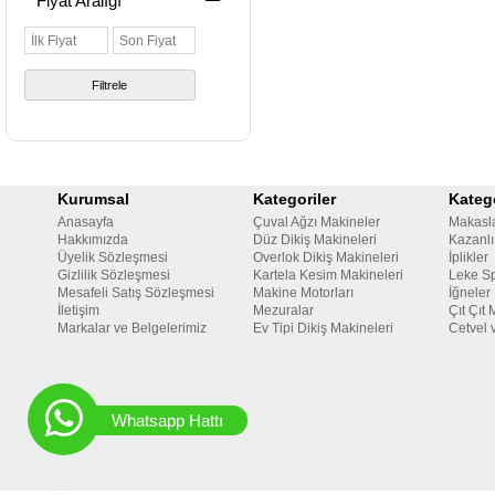
Fiyat Aralığı
Filtrele
Kurumsal
Kategoriler
Katego
Anasayfa
Çuval Ağzı Makineler
Makasl
Hakkımızda
Düz Dikiş Makineleri
Kazanlı
Üyelik Sözleşmesi
Overlok Dikiş Makineleri
İplikler
Gizlilik Sözleşmesi
Kartela Kesim Makineleri
Leke Sp
Mesafeli Satış Sözleşmesi
Makine Motorları
İğneler
İletişim
Mezuralar
Çıt Çıt 
Markalar ve Belgelerimiz
Ev Tipi Dikiş Makineleri
Cetvel 
Whatsapp Hattı