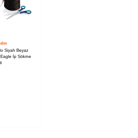
Fdm
o Siyah Beyaz
n Eagle İp Sökme
i