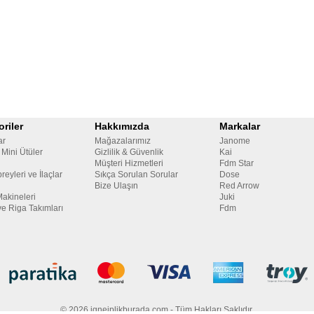
riler
Hakkımızda
Markalar
ar
Mağazalarımız
Janome
 Mini Ütüler
Gizlilik & Güvenlik
Kai
Müşteri Hizmetleri
Fdm Star
reyleri ve İlaçlar
Sıkça Sorulan Sorular
Dose
Bize Ulaşın
Red Arrow
Makineleri
Juki
ve Riga Takımları
Fdm
© 2026 igneiplikburada.com - Tüm Hakları Saklıdır.