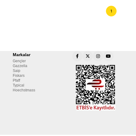
1
Markalar
Gençler
Gazzella
Saip
Fiskars
Pfaff
Typical
Hoechstmass