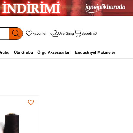
Favorilerim
0
Üye Girişi
Sepetim
0
Grubu
Ütü Grubu
Örgü Aksesuarları
Endüstriyel Makineler