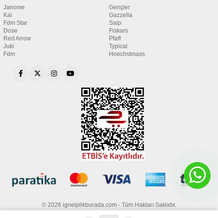
Janome
Gençler
Kai
Gazzella
Fdm Star
Saip
Dose
Fiskars
Red Arrow
Pfaff
Juki
Typical
Fdm
Hoechstmass
© 2026 igneiplikburada.com - Tüm Hakları Saklıdır.