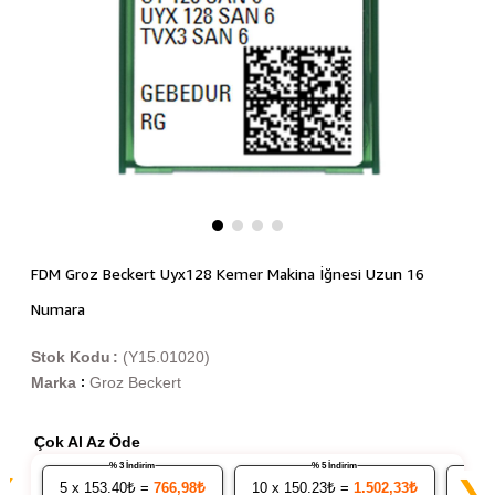
FDM Groz Beckert Uyx128 Kemer Makina İğnesi Uzun 16
Numara
Stok Kodu
(Y15.01020)
Marka
Groz Beckert
:
Çok Al Az Öde
% 3 İndirim
% 5 İndirim
❮
❯
5
x 153.40₺ =
766,98₺
10
x 150.23₺ =
1.502,33₺
20
x