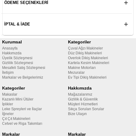
ÖDEME SEÇENEKLERI
İPTAL & İADE
Kurumsal
Kategoriler
Anasayfa
Çuval Ağzı Makineler
Hakkımızda
Düz Dikiş Makineleri
Üyelik Sözleşmesi
Overlok Dikiş Makineleri
Gizlilik Sözleşmesi
Kartela Kesim Makineleri
Mesafeli Satış Sözleşmesi
Makine Motorları
İletişim
Mezuralar
Markalar ve Belgelerimiz
Ev Tipi Dikiş Makineleri
Kategoriler
Hakkımızda
Makaslar
Mağazalarımız
Kazanlı Mini Ütüler
Gizlilik & Güvenlik
İplikler
Müşteri Hizmetleri
Leke Spreyleri ve İlaçlar
Sıkça Sorulan Sorular
İğneler
Bize Ulaşın
Çıt Çıt Makineleri
Cetvel ve Riga Takımları
Markalar
Markalar