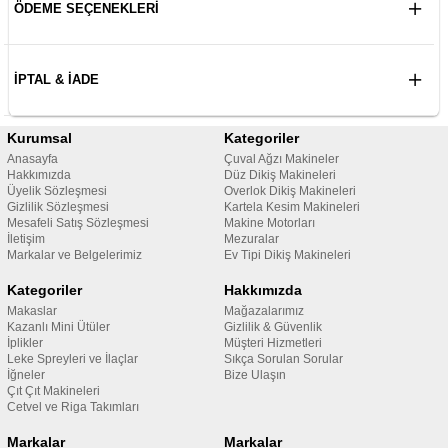
ÖDEME SEÇENEKLERI
İPTAL & İADE
Kurumsal
Kategoriler
Anasayfa
Çuval Ağzı Makineler
Hakkımızda
Düz Dikiş Makineleri
Üyelik Sözleşmesi
Overlok Dikiş Makineleri
Gizlilik Sözleşmesi
Kartela Kesim Makineleri
Mesafeli Satış Sözleşmesi
Makine Motorları
İletişim
Mezuralar
Markalar ve Belgelerimiz
Ev Tipi Dikiş Makineleri
Kategoriler
Hakkımızda
Makaslar
Mağazalarımız
Kazanlı Mini Ütüler
Gizlilik & Güvenlik
İplikler
Müşteri Hizmetleri
Leke Spreyleri ve İlaçlar
Sıkça Sorulan Sorular
İğneler
Bize Ulaşın
Çıt Çıt Makineleri
Cetvel ve Riga Takımları
Markalar
Markalar