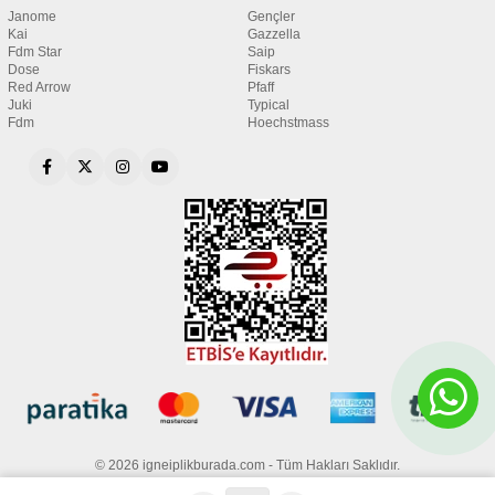
Janome
Gençler
Kai
Gazzella
Fdm Star
Saip
Dose
Fiskars
Red Arrow
Pfaff
Juki
Typical
Fdm
Hoechstmass
© 2026 igneiplikburada.com - Tüm Hakları Saklıdır.