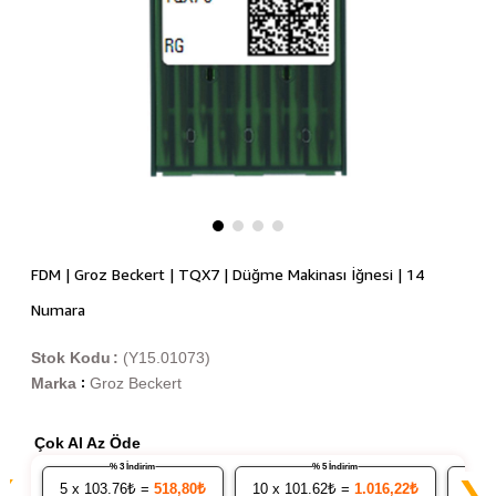
FDM | Groz Beckert | TQX7 | Düğme Makinası İğnesi | 14
Numara
Stok Kodu
(Y15.01073)
Marka
Groz Beckert
:
Çok Al Az Öde
% 3 İndirim
% 5 İndirim
❮
❯
5
x 103.76₺ =
518,80₺
10
x 101.62₺ =
1.016,22₺
20
x