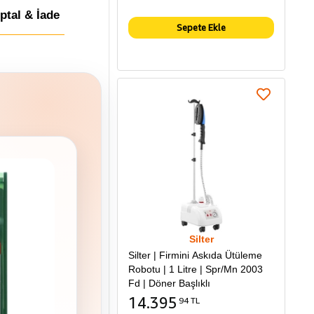
İptal & İade
Sepete Ekle
Silter
Silter | Firmini Askıda Ütüleme
Robotu | 1 Litre | Spr/Mn 2003
Fd | Döner Başlıklı
14.395
94 TL