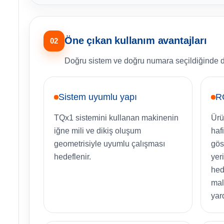
Öne çıkan kullanım avantajları
02
Doğru sistem ve doğru numara seçildiğinde dik
Sistem uyumlu yapı
RG
TQx1 sistemini kullanan makinenin
Ürü
iğne mili ve dikiş oluşum
haf
geometrisiyle uyumlu çalışması
gös
hedeflenir.
yer
hed
mal
yar