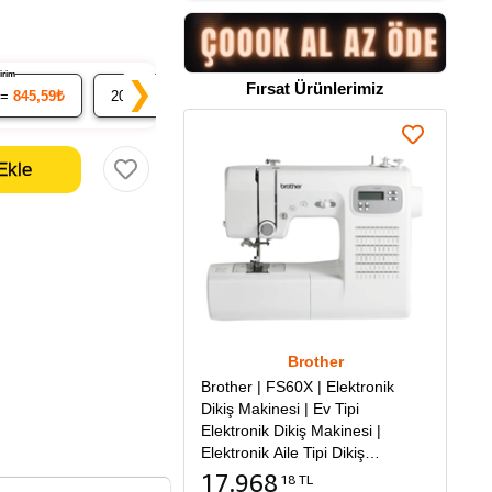
ndirim
% 7 İndirim
% 9 İndirim
❯
Fırsat Ürünlerimiz
 =
845,59₺
20
x 82.78₺ =
1.655,59₺
50
x 81.00₺ =
4.049,95₺
Brother
Brother | FS60X | Elektronik
Dikiş Makinesi | Ev Tipi
Elektronik Dikiş Makinesi |
Elektronik Aile Tipi Dikiş
Makinesi
17.968
18 TL