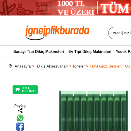
Sanayi Tipi Dikiş Makineleri
Ev Tipi Dikiş Makineleri
Yedek P
Anasayfa
Dikiş Aksesuarları
İğneler
FDM Groz Beckert TQX1
HIZLI
TESLİMAT
Paylaş