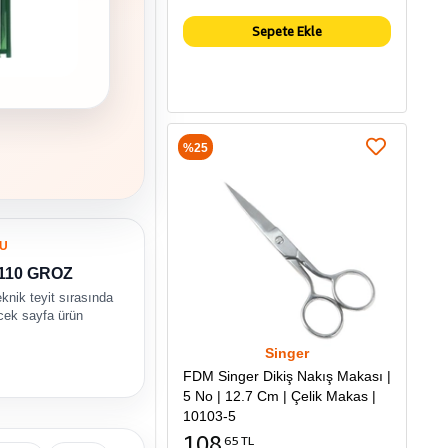
Sepete Ekle
%25
U
/110 GROZ
eknik teyit sırasında
ecek sayfa ürün
Singer
FDM Singer Dikiş Nakış Makası |
5 No | 12.7 Cm | Çelik Makas |
10103-5
108
65 TL