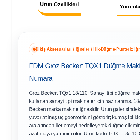
Ürün Özellikleri
Yorumla
Dikiş Aksesuarları / İğneler / İlik-Düğme-Punteriz İğ
FDM Groz Beckert TQX1 Düğme Makin
Numara
Groz Beckert TQx1 18/110; Sanayi tipi düğme maki
kullanan sanayi tipi makineler için hazırlanmış, 1
Beckert marka makine iğnesidir. Ürün galerisindek
yuvarlatılmış uç geometrisini gösterir; kumaş iplik
aralarından ilerlemeyi hedefleyerek düğme dikimi
azaltmaya yardımcı olur. Ürün kodu TOX1 18/110