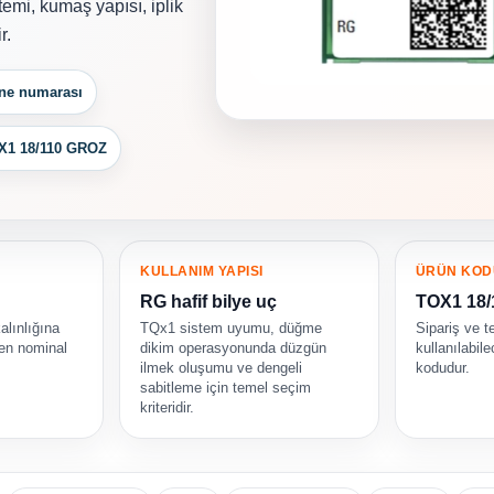
temi, kumaş yapısı, iplik
r.
ğne numarası
X1 18/110 GROZ
KULLANIM YAPISI
ÜRÜN KOD
RG hafif bilye uç
TOX1 18
alınlığına
TQx1 sistem uyumu, düğme
Sipariş ve t
ken nominal
dikim operasyonunda düzgün
kullanılabil
ilmek oluşumu ve dengeli
kodudur.
sabitleme için temel seçim
kriteridir.