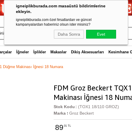
igneiplikburada.com masaüstü bildirimlerine
ekleyin.
igneiplikburada.com özel fırsatlardan ve güncel
kampanyalardan haberiniz olsun ister misiniz?
Daha Sonra
Evet
arçalar
İğneler
İplikler
Makaslar
Dikiş Aksesuarları
Kesimhane 
 Düğme Makinası İğnesi 18 Numara
FDM Groz Beckert TQX
Makinası İğnesi 18 Num
Stok Kodu
(TOX1 18/110 GROZ)
Marka
Groz Beckert
:
89
01 TL