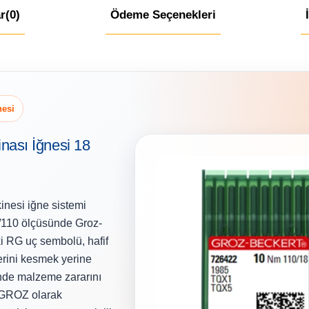
r
(0)
Ödeme Seçenekleri
nesi
ası İğnesi 18
nesi iğne sistemi
8/110 ölçüsünde Groz-
i RG uç sembolü, hafif
lerini kesmek yerine
nde malzeme zararını
 GROZ olarak