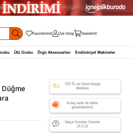
Favorilerim
0
Üye Girişi
Sepetim
0
Grubu
Ütü Grubu
Örgü Aksesuarları
Endüstriyel Makineler
750 TL ve Üzeri Kargo
1 Düğme
Bedava
ara
Kolay iade ile daha
güvendesiniz
Sıkça Sorulan Sorular
(S.S.S)