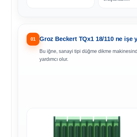
Groz Beckert TQx1 18/110 ne işe 
01
Bu iğne, sanayi tipi düğme dikme makinesind
yardımcı olur.