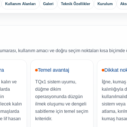
Kullanım Alanları
Galeri
Teknik Özellikler
Kurulum
Aks
umarası, kullanım amacı ve doğru seçim noktaları kısa biçimde ö
ra
Temel avantaj
Dikkat no
 kalın ve
TQx1 sistem uyumu,
İğne, kumaş 
larda
düğme dikim
kalınlığıyla 
in
operasyonunda düzgün
kullanılmalıd
ilecek kalın
ilmek oluşumu ve dengeli
sistem veya
kumaşlarda
sabitleme için temel seçim
atlama, kırı
e lif hasarı
kriteridir.
kumaş hasarı 