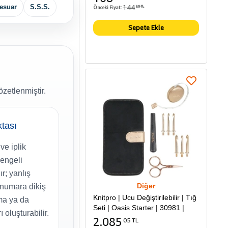
144
esuar
S.S.S.
Önceki Fiyat:
86 TL
Sepete Ekle
zetlenmiştir.
ktası
ve iplik
dengeli
ır; yanlış
Diğer
 numara dikiş
Knitpro | Ucu Değiştirilebilir | Tığ
lma ya da
Seti | Oasis Starter | 30981 |
oluşturabilir.
2.085
05 TL