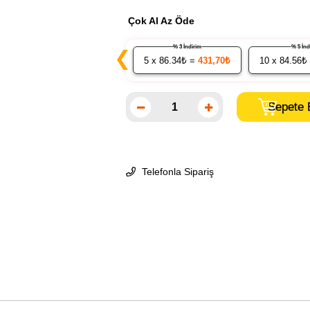
Çok Al Az Öde
% 3 İndirim
% 5 İ
❮
5
x 86.34₺ =
431,70₺
10
x 84.56₺
Telefonla Sipariş