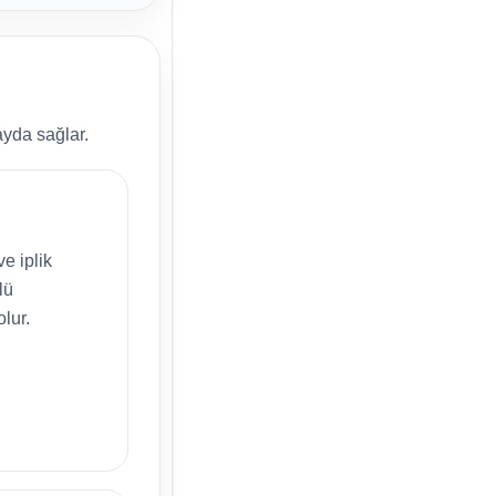
ayda sağlar.
e iplik
lü
lur.