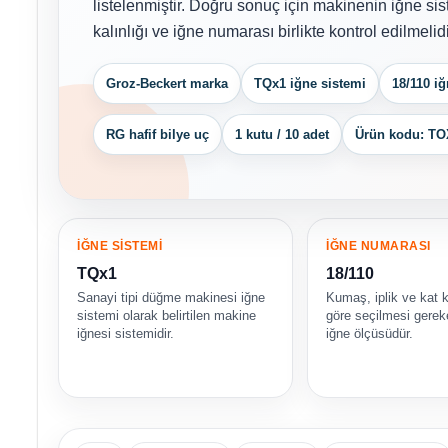
listelenmiştir. Doğru sonuç için makinenin iğne sis
kalınlığı ve iğne numarası birlikte kontrol edilmelidi
Groz-Beckert marka
TQx1 iğne sistemi
18/110 i
RG hafif bilye uç
1 kutu / 10 adet
Ürün kodu: TO
İĞNE SİSTEMİ
İĞNE NUMARASI
TQx1
18/110
Sanayi tipi düğme makinesi iğne
Kumaş, iplik ve kat k
sistemi olarak belirtilen makine
göre seçilmesi gere
iğnesi sistemidir.
iğne ölçüsüdür.