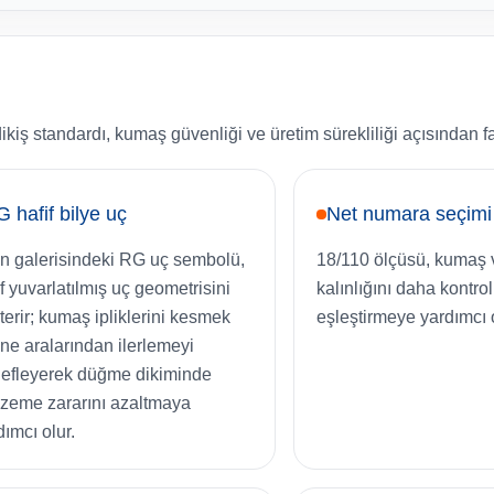
iş standardı, kumaş güvenliği ve üretim sürekliliği açısından f
 hafif bilye uç
Net numara seçimi
n galerisindeki RG uç sembolü,
18/110 ölçüsü, kumaş v
if yuvarlatılmış uç geometrisini
kalınlığını daha kontrol
terir; kumaş ipliklerini kesmek
eşleştirmeye yardımcı o
ine aralarından ilerlemeyi
efleyerek düğme dikiminde
zeme zararını azaltmaya
dımcı olur.