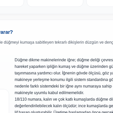
yarar?
e düğmeyi kumaşa sabitleyen tekrarlı dikişlerin düzgün ve den
Düğme dikme makinelerinde iğne; düğme deliği çevresi
hareket yaparken ipliğin kumaş ve düğme üzerinden gü
taşınmasına yardımcı olur. İğnenin gövde ölçüsü, göz y
makineye yerleşme konumu ilgili sistem standardına gör
nedenle farklı sistemdeki bir iğne aynı numaraya sahip 
makineyle uyumlu kabul edilmemelidir.
18/110 numara, kalın ve çok katlı kumaşlarda düğme dik
değerlendirilebilecek kalın ölçüdür; ince kumaşlarda ge
lif hasarı oluşturabilir. Üretime başlamadan önce gerç