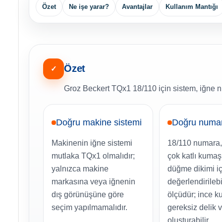
Özet
Ne işe yarar?
Avantajlar
Kullanım Mantığı
Özet
✓
Groz Beckert TQx1 18/110 için sistem, iğne n
Doğru makine sistemi
Doğru numa
Makinenin iğne sistemi
18/110 numara,
mutlaka TQx1 olmalıdır;
çok katlı kumaş
yalnızca makine
düğme dikimi iç
markasına veya iğnenin
değerlendirileb
dış görünüşüne göre
ölçüdür; ince 
seçim yapılmamalıdır.
gereksiz delik v
oluşturabilir.