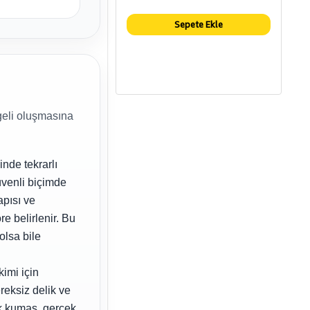
Sepete Ekle
geli oluşmasına
nde tekrarlı
venli biçimde
apısı ve
e belirlenir. Bu
olsa bile
imi için
reksiz delik ve
ek kumaş, gerçek