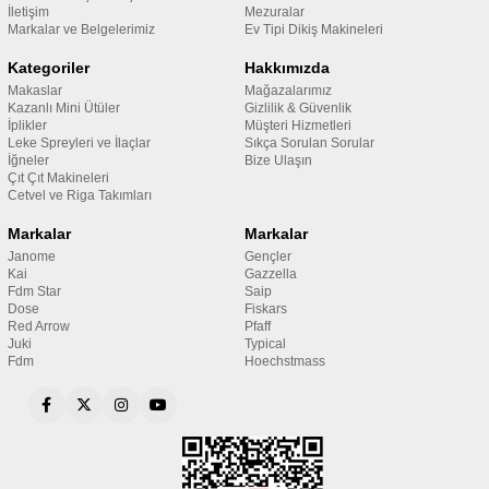
İletişim
Mezuralar
Markalar ve Belgelerimiz
Ev Tipi Dikiş Makineleri
Kategoriler
Hakkımızda
Makaslar
Mağazalarımız
Kazanlı Mini Ütüler
Gizlilik & Güvenlik
İplikler
Müşteri Hizmetleri
Leke Spreyleri ve İlaçlar
Sıkça Sorulan Sorular
İğneler
Bize Ulaşın
Çıt Çıt Makineleri
Cetvel ve Riga Takımları
Markalar
Markalar
Janome
Gençler
Kai
Gazzella
Fdm Star
Saip
Dose
Fiskars
Red Arrow
Pfaff
Juki
Typical
Fdm
Hoechstmass