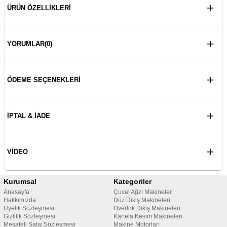
ÜRÜN ÖZELLIKLERI
YORUMLAR
(0)
ÖDEME SEÇENEKLERI
İPTAL & İADE
VIDEO
Kurumsal
Kategoriler
Anasayfa
Çuval Ağzı Makineler
Hakkımızda
Düz Dikiş Makineleri
Üyelik Sözleşmesi
Overlok Dikiş Makineleri
Gizlilik Sözleşmesi
Kartela Kesim Makineleri
Mesafeli Satış Sözleşmesi
Makine Motorları