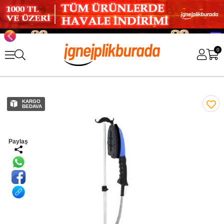
0
KARGO
BEDAVA
Paylaş