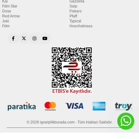
Kai
Gazzella
Fdm Star
Saip
Dose
Fiskars
Red Arrow
Pfaff
Juki
Typical
Fdm
Hoechstmass
© 2026 igneiplikburada.com - Tüm Hakları Saklıdır.