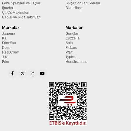
Leke Spreyleri ve İlaçlar
Sıkça Sorulan Sorular
İğneler
Bize Ulaşın
Çıt Çıt Makineleri
Cetvel ve Riga Takımları
Markalar
Markalar
Janome
Gençler
Kai
Gazzella
Fdm Star
Saip
Dose
Fiskars
Red Arrow
Pfaff
Juki
Typical
Fdm
Hoechstmass