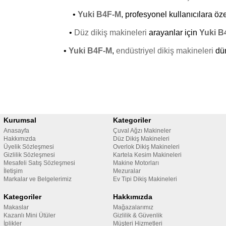
•
Yuki B4F-M
, profesyonel kullanıcılara öz
•
Düz dikiş makineleri
arayanlar için
Yuki B
•
Yuki B4F-M
,
endüstriyel dikiş makineleri
dün
Kurumsal
Kategoriler
Anasayfa
Çuval Ağzı Makineler
Hakkımızda
Düz Dikiş Makineleri
Üyelik Sözleşmesi
Overlok Dikiş Makineleri
Gizlilik Sözleşmesi
Kartela Kesim Makineleri
Mesafeli Satış Sözleşmesi
Makine Motorları
İletişim
Mezuralar
Markalar ve Belgelerimiz
Ev Tipi Dikiş Makineleri
Kategoriler
Hakkımızda
Makaslar
Mağazalarımız
Kazanlı Mini Ütüler
Gizlilik & Güvenlik
İplikler
Müşteri Hizmetleri