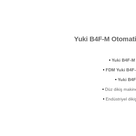
Yuki B4F-M Otomati
•
Yuki B4F-M
•
FDM Yuki B4F
•
Yuki B4
•
Düz dikiş makine
•
Endüstriyel diki