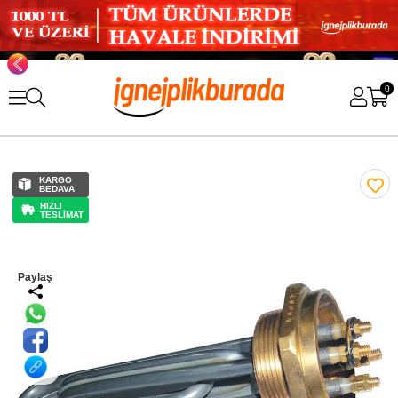
0
KARGO
BEDAVA
HIZLI
TESLİMAT
Paylaş