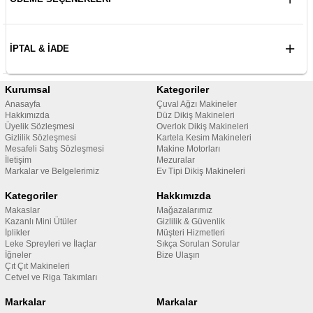
İPTAL & İADE
Kurumsal
Kategoriler
Anasayfa
Çuval Ağzı Makineler
Hakkımızda
Düz Dikiş Makineleri
Üyelik Sözleşmesi
Overlok Dikiş Makineleri
Gizlilik Sözleşmesi
Kartela Kesim Makineleri
Mesafeli Satış Sözleşmesi
Makine Motorları
İletişim
Mezuralar
Markalar ve Belgelerimiz
Ev Tipi Dikiş Makineleri
Kategoriler
Hakkımızda
Makaslar
Mağazalarımız
Kazanlı Mini Ütüler
Gizlilik & Güvenlik
İplikler
Müşteri Hizmetleri
Leke Spreyleri ve İlaçlar
Sıkça Sorulan Sorular
İğneler
Bize Ulaşın
Çıt Çıt Makineleri
Cetvel ve Riga Takımları
Markalar
Markalar