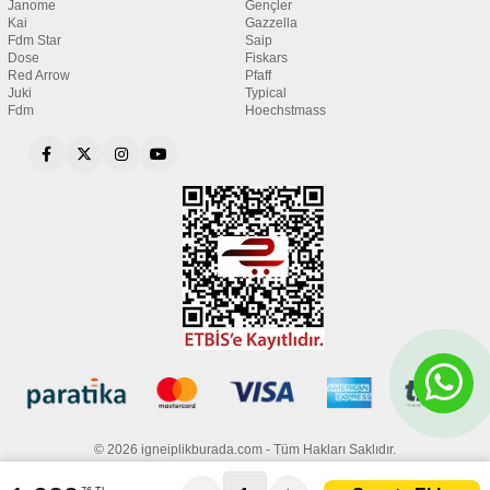
Janome
Gençler
Kai
Gazzella
Fdm Star
Saip
Dose
Fiskars
Red Arrow
Pfaff
Juki
Typical
Fdm
Hoechstmass
© 2026 igneiplikburada.com - Tüm Hakları Saklıdır.