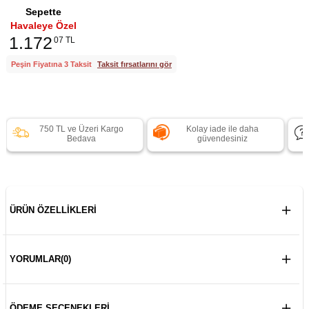
Sepette
Havaleye Özel
1.172
07 TL
Peşin Fiyatına 3 Taksit
Taksit fırsatlarını gör
750 TL ve Üzeri Kargo
Kolay iade ile daha
Bedava
güvendesiniz
ÜRÜN ÖZELLIKLERI
YORUMLAR
(0)
ÖDEME SEÇENEKLERI