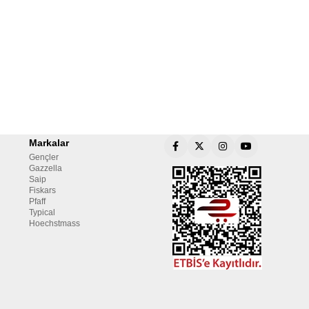
Markalar
Gençler
Gazzella
Saip
Fiskars
Pfaff
Typical
Hoechstmass