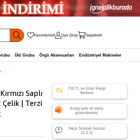
Favorilerim
0
Üye Girişi
Sepetim
0
Grubu
Ütü Grubu
Örgü Aksesuarları
Endüstriyel Makineler
...
750 TL ve Üzeri Kargo
 Kırmızı Saplı
Bedava
Çelik | Terzi
Kolay iade ile daha
ç
güvendesiniz
Sıkça Sorulan Sorular
(S.S.S)