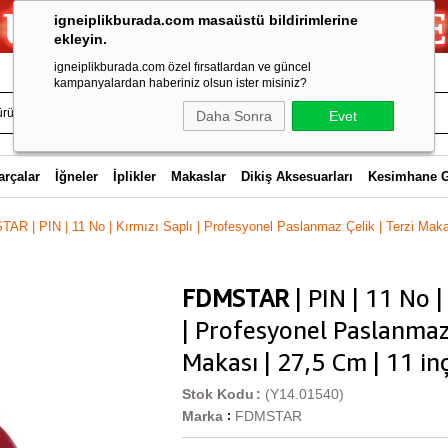
igneiplikburada.com masaüstü bildirimlerine
ekleyin.
igneiplikburada.com özel fırsatlardan ve güncel
kampanyalardan haberiniz olsun ister misiniz?
Daha Sonra
Evet
arçalar
İğneler
İplikler
Makaslar
Dikiş Aksesuarları
Kesimhane 
AR | PIN | 11 No | Kırmızı Saplı | Profesyonel Paslanmaz Çelik | Terzi Maka
FDMSTAR
| PIN | 11 No |
| Profesyonel Paslanmaz 
Makası | 27,5 Cm | 11 in
Stok Kodu
(Y14.01540)
Marka
FDMSTAR
: