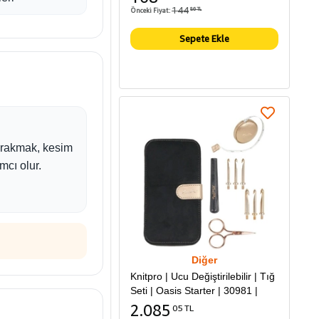
144
Önceki Fiyat:
86 TL
Sepete Ekle
bırakmak, kesim
mcı olur.
Diğer
Knitpro | Ucu Değiştirilebilir | Tığ
Seti | Oasis Starter | 30981 |
2.085
05 TL