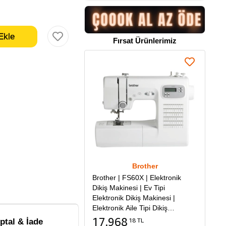
Fırsat Ürünlerimiz
Brother
Brother | FS60X | Elektronik
Dikiş Makinesi | Ev Tipi
Elektronik Dikiş Makinesi |
Elektronik Aile Tipi Dikiş
Makinesi
17.968
18 TL
İptal & İade