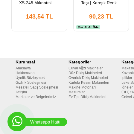
XS-245 Mıknatıslı
Taşı | Karışık Renkli |
Siper | Ayarlı İlik
25 Adet
Açıcı | Pembe
143,54 TL
90,23 TL
Çok Al Az Öde
Kurumsal
Kategoriler
Katego
Anasayfa
Çuval Ağzı Makineler
Makasl
Hakkımızda
Düz Dikiş Makineleri
Kazanlı
Üyelik Sözleşmesi
Overlok Dikiş Makineleri
İplikler
Gizlilik Sözleşmesi
Kartela Kesim Makineleri
Leke Sp
Mesafeli Satış Sözleşmesi
Makine Motorları
İğneler
İletişim
Mezuralar
Çıt Çıt 
Markalar ve Belgelerimiz
Ev Tipi Dikiş Makineleri
Cetvel 
Whatsapp Hattı