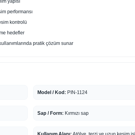
nım yapısı
sim performansı
esim kontrolü
eme hedefler
kullanımlarında pratik çözüm sunar
Model / Kod:
PIN-1124
Sap / Form:
Kırmızı sap
Kullanım Alanı:
Atölye, terzi ve uzun kesim iş