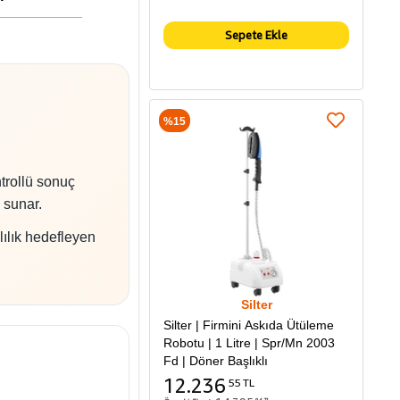
Sepete Ekle
%15
trollü sonuç
 sunar.
ılık hedefleyen
Silter
Silter | Firmini Askıda Ütüleme
Robotu | 1 Litre | Spr/Mn 2003
Fd | Döner Başlıklı
12.236
55 TL