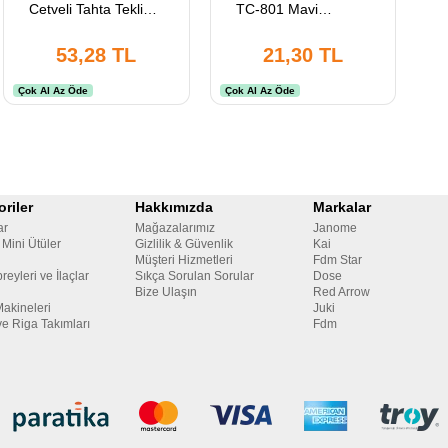
Cetveli Tahta Tekli
TC-801 Mavi
Kalıp Cetveli Terzi
Parmaklı İplik
Modelist Öğrenci
Temizleme Makası
53,28 TL
21,30 TL
Atölye Kullanımına
12 cm Yaylı Plastik
Uygun
Saplı Çıt Makas
Çok Al Az Öde
Çok Al Az Öde
riler
Hakkımızda
Markalar
ar
Mağazalarımız
Janome
 Mini Ütüler
Gizlilik & Güvenlik
Kai
Müşteri Hizmetleri
Fdm Star
reyleri ve İlaçlar
Sıkça Sorulan Sorular
Dose
Bize Ulaşın
Red Arrow
Makineleri
Juki
ve Riga Takımları
Fdm