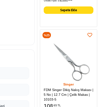
14.395
Önceki Fiyat:
94 TL
Sepete Ekle
%25
Singer
FDM Singer Dikiş Nakış Makası |
5 No | 12.7 Cm | Çelik Makas |
10103-5
108
65 TL
leri