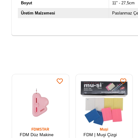
Boyut
11" - 27,5cm
Üretim Malzemesi
Paslanmaz Çe
FDMSTAR
Muşi
FDM Düz Makine
FDM | Muşi Çizgi