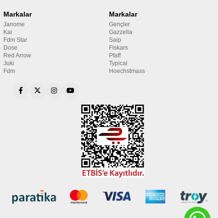
Markalar
Markalar
Janome
Gençler
Kai
Gazzella
Fdm Star
Saip
Dose
Fiskars
Red Arrow
Pfaff
Juki
Typical
Fdm
Hoechstmass