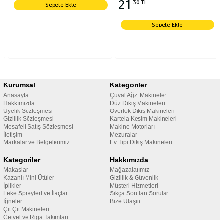
21
30 TL
Sepete Ekle
Sepete Ekle
Kurumsal
Kategoriler
Anasayfa
Çuval Ağzı Makineler
Hakkımızda
Düz Dikiş Makineleri
Üyelik Sözleşmesi
Overlok Dikiş Makineleri
Gizlilik Sözleşmesi
Kartela Kesim Makineleri
Mesafeli Satış Sözleşmesi
Makine Motorları
İletişim
Mezuralar
Markalar ve Belgelerimiz
Ev Tipi Dikiş Makineleri
Kategoriler
Hakkımızda
Makaslar
Mağazalarımız
Kazanlı Mini Ütüler
Gizlilik & Güvenlik
İplikler
Müşteri Hizmetleri
Leke Spreyleri ve İlaçlar
Sıkça Sorulan Sorular
İğneler
Bize Ulaşın
Çıt Çıt Makineleri
Cetvel ve Riga Takımları