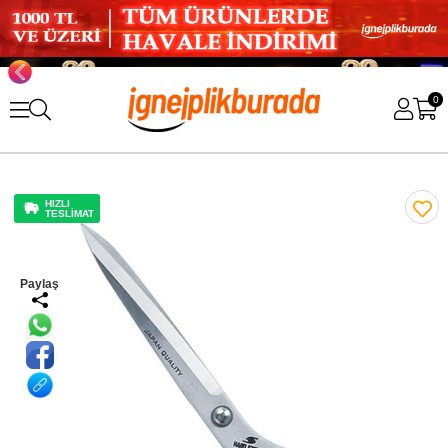
0
HIZLI
TESLİMAT
Paylaş