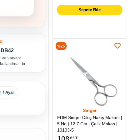
Sepete Ekle
U
%25
-DB42
 ve varyant
kullanılmalıdır.
 / Ayar
Singer
FDM Singer Dikiş Nakış Makası |
5 No | 12.7 Cm | Çelik Makas |
10103-5
108
65 TL