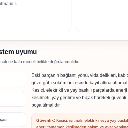
lmalıdır.
sistem uyumu
makine kafa modeli birlikte doğrulanmalıdır.
Eski parçanın bağlantı yönü, vida delikleri, kab
güzergâhı söküm öncesinde kayıt altına alınmalı
Kesici, elektrikli ve yay baskılı parçalarda ener
kesilmeli; yay gerilimi ve bıçak hareketi güvenli
boşaltılmalıdır.
çası.
Güvenlik:
Kesici, ısıtmalı, elektrikli veya yay bask
enerji tamamen kesilmeden bakım ve ayar yapılma