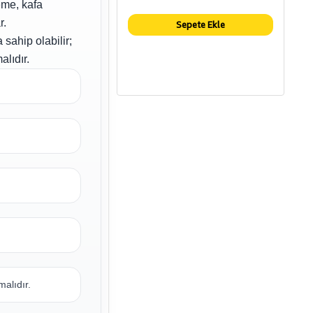
eme, kafa
r.
Sepete Ekle
 sahip olabilir;
alıdır.
alıdır.