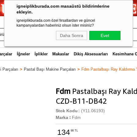
igneiplikburada.com masaüstü bildirimlerine
ekleyin.
igneiplikburada.com özel fırsatlardan ve güncel
kampanyalardan haberiniz olsun ister misiniz?
Daha Sonra
Evet
arçalar
İğneler
İplikler
Makaslar
Dikiş Aksesuarları
Kesimhane 
 Parçaları
Pastal Başı Makine Parçaları
Fdm Pastalbaşı Ray Kaldırma
Fdm
Pastalbaşı Ray Kald
CZD-B11-DB42
Stok Kodu
(Y11.06193)
Marka
Fdm
:
134
98 TL