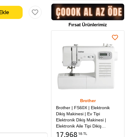
Fırsat Ürünlerimiz
Brother
Brother | FS60X | Elektronik
Dikiş Makinesi | Ev Tipi
Elektronik Dikiş Makinesi |
Elektronik Aile Tipi Dikiş
Makinesi
17.968
18 TL