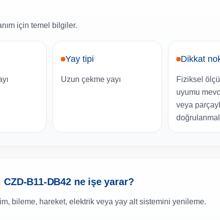
nım için temel bilgiler.
i
Yay tipi
Dikkat no
ayı
Uzun çekme yayı
Fiziksel ölç
uyumu mevc
veya parçay
doğrulanmalı
ı CZD-B11-DB42 ne işe yarar?
, bileme, hareket, elektrik veya yay alt sistemini yenileme.