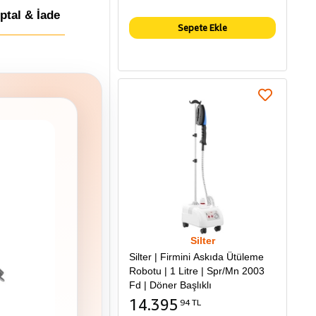
İptal & İade
Sepete Ekle
Silter
Silter | Firmini Askıda Ütüleme
Robotu | 1 Litre | Spr/Mn 2003
Fd | Döner Başlıklı
14.395
94 TL