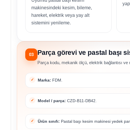
Uyumlu pastal başı kesim
yapı
makinesindeki kesim, bileme,
hareket, elektrik veya yay alt
sistemini yenileme.
Parça görevi ve pastal başı 
03
Parça kodu, mekanik ölçü, elektrik bağlantısı ve 
Marka:
FDM.
Model / parça:
CZD-B11-DB42.
Ürün sınıfı:
Pastal başı kesim makinesi yedek par