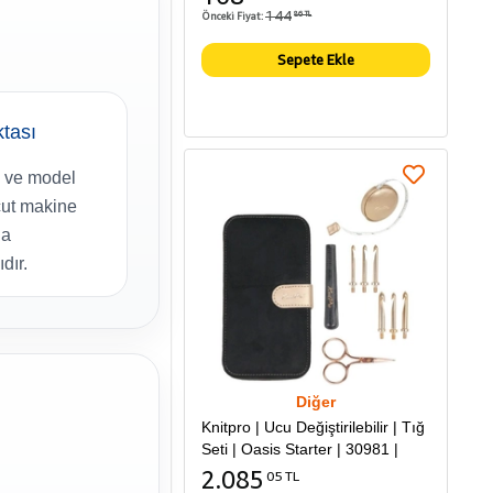
144
Önceki Fiyat:
86 TL
Sepete Ekle
ktası
ü ve model
ut makine
la
dır.
Diğer
Knitpro | Ucu Değiştirilebilir | Tığ
Seti | Oasis Starter | 30981 |
2.085
05 TL