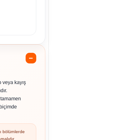
lo veya kayış
dır.
ji tamamen
 biçimde
ılı bölümlerde
malıdır.