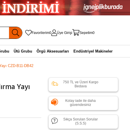
Favorilerim
0
Üye Girişi
Sepetim
0
Grubu
Ütü Grubu
Örgü Aksesuarları
Endüstriyel Makineler
 Yayı CZD-B11-DB42
750 TL ve Üzeri Kargo
ırma Yayı
Bedava
Kolay iade ile daha
güvendesiniz
Sıkça Sorulan Sorular
(S.S.S)