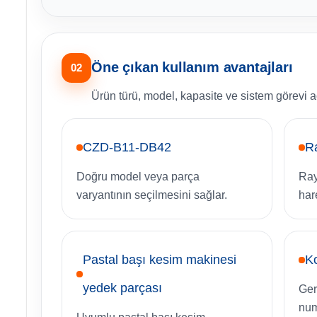
Öne çıkan kullanım avantajları
02
Ürün türü, model, kapasite ve sistem görevi aç
CZD-B11-DB42
Ra
Doğru model veya parça
Ray
varyantının seçilmesini sağlar.
har
Pastal başı kesim makinesi
Ko
yedek parçası
Ger
num