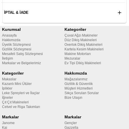
İPTAL & İADE
Kurumsal
Kategoriler
Anasayfa
Çuval Ağzı Makineler
Hakkımızda
Düz Dikiş Makineleri
Üyelik Sözleşmesi
Overlok Dikiş Makineleri
Gizlilik Sözleşmesi
Kartela Kesim Makineleri
Mesafeli Satış Sözleşmesi
Makine Motorları
İletişim
Mezuralar
Markalar ve Belgelerimiz
Ev Tipi Dikiş Makineleri
Kategoriler
Hakkımızda
Makaslar
Mağazalarımız
Kazanlı Mini Ütüler
Gizlilik & Güvenlik
İplikler
Müşteri Hizmetleri
Leke Spreyleri ve İlaçlar
Sıkça Sorulan Sorular
İğneler
Bize Ulaşın
Çıt Çıt Makineleri
Cetvel ve Riga Takımları
Markalar
Markalar
Janome
Gençler
Kai
Gazzella