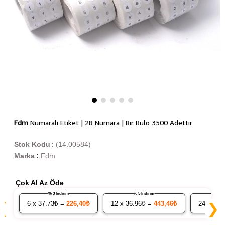
Fdm
Numaralı Etiket | 28 Numara | Bir Rulo 3500 Adettir
Stok Kodu
(14.00584)
Marka
Fdm
:
Çok Al Az Öde
% 3 İndirim
% 5 İndirim
6
x 37.73₺ =
226,40₺
12
x 36.96₺ =
443,46₺
24
x 36.
❮
❯