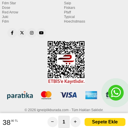
Fdm Star
Saip
Dose
Fiskars
Red Arrow
Pfaff
Juki
Typical
Fdm
Hoechstmass
© 2026 igneiplikburada.com - Tüm Hakları Saklıdır.
38
−
+
90 TL