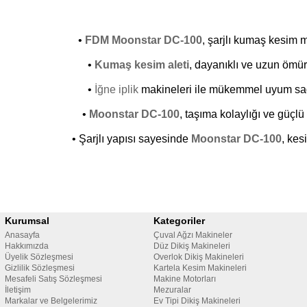
•
FDM
Moonstar DC-100
, şarjlı kumaş kesim m
•
Kumaş kesim aleti
, dayanıklı ve uzun ömürl
•
İğne iplik
makineleri ile mükemmel uyum sağl
•
Moonstar DC-100
, taşıma kolaylığı ve güçlü
• Şarjlı yapısı sayesinde
Moonstar DC-100
, kes
Kurumsal
Kategoriler
Anasayfa
Çuval Ağzı Makineler
Hakkımızda
Düz Dikiş Makineleri
Üyelik Sözleşmesi
Overlok Dikiş Makineleri
Gizlilik Sözleşmesi
Kartela Kesim Makineleri
Mesafeli Satış Sözleşmesi
Makine Motorları
İletişim
Mezuralar
Markalar ve Belgelerimiz
Ev Tipi Dikiş Makineleri