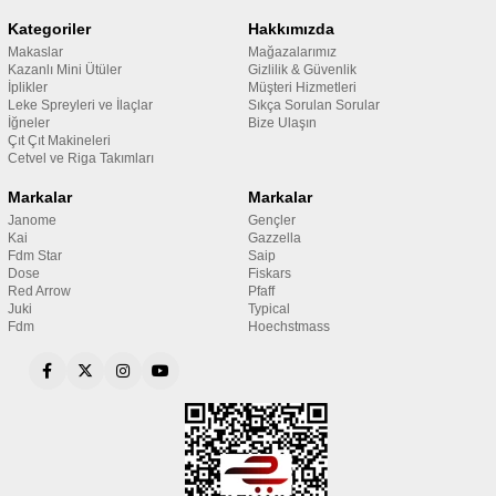
Kategoriler
Hakkımızda
Makaslar
Mağazalarımız
Kazanlı Mini Ütüler
Gizlilik & Güvenlik
İplikler
Müşteri Hizmetleri
Leke Spreyleri ve İlaçlar
Sıkça Sorulan Sorular
İğneler
Bize Ulaşın
Çıt Çıt Makineleri
Cetvel ve Riga Takımları
Markalar
Markalar
Janome
Gençler
Kai
Gazzella
Fdm Star
Saip
Dose
Fiskars
Red Arrow
Pfaff
Juki
Typical
Fdm
Hoechstmass